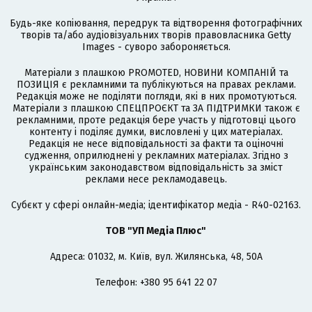
Будь-яке копіювання, передрук та відтворення фотографічних
творів та/або аудіовізуальних творів правовласника Getty
Images - суворо забороняється.
Матеріали з плашкою PROMOTED, НОВИНИ КОМПАНІЙ та
ПОЗИЦІЯ є рекламними та публікуються на правах реклами.
Редакція може не поділяти погляди, які в них промотуються.
Матеріали з плашкою СПЕЦПРОЄКТ та ЗА ПІДТРИМКИ також є
рекламними, проте редакція бере участь у підготовці цього
контенту і поділяє думки, висловлені у цих матеріалах.
Редакція не несе відповідальності за факти та оціночні
судження, оприлюднені у рекламних матеріалах. Згідно з
українським законодавством відповідальність за зміст
реклами несе рекламодавець.
Cубєкт у сфері онлайн-медіа; ідентифікатор медіа - R40-02163.
ТОВ "УП Медіа Плюс"
Адреса: 01032, м. Київ, вул. Жилянська, 48, 50А
Телефон: +380 95 641 22 07