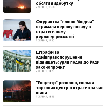
обсяги видобутку
7 СЕРПНЯ, 16:50
Фігурантка "плівок Міндіча"
отримала керівну посаду в
стратегічному
держпідприємстві
7 СЕРПНЯ, 17:10
Штрафи за
адмінправопорушення
підвищать: уряд подав до Ради
законопроєкт
7 СЕРПНЯ, 11:23
"Епіцентр" розповів, скільки
торгових центрів втратив за час
війни
7 СЕРПНЯ, 11:56