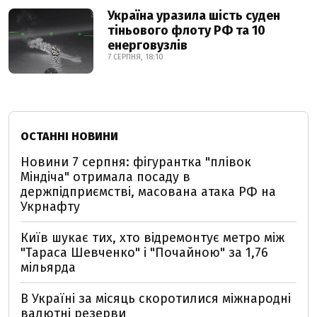
Україна уразила шість суден
тіньового флоту РФ та 10
енерговузлів
7 СЕРПНЯ, 18:10
ОСТАННІ НОВИНИ
Новини 7 серпня: фігурантка "плівок
Міндіча" отримала посаду в
держпідприємстві, масована атака РФ на
Укрнафту
Київ шукає тих, хто відремонтує метро між
"Тараса Шевченко" і "Почайною" за 1,76
мільярда
В Україні за місяць скоротилися міжнародні
валютні резерви