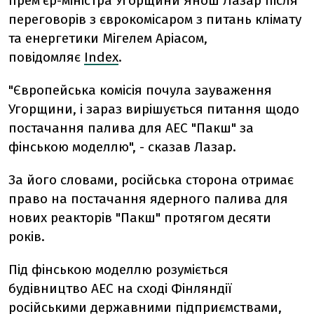
прем'єр-міністра Угорщини Янош Лазар після
переговорів з єврокомісаром з питань клімату
та енергетики Мігелем Аріасом,
повідомляє
Index
.
"Європейська комісія почула зауваження
Угорщини, і зараз вирішується питання щодо
постачання палива для АЕС "Пакш" за
фінською моделлю", - сказав Лазар.
За його словами, російська сторона отримає
право на постачання ядерного палива для
нових реакторів "Пакш" протягом десяти
років.
Під фінською моделлю розуміється
будівництво АЕС на сході Фінляндії
російськими державними підприємствами,