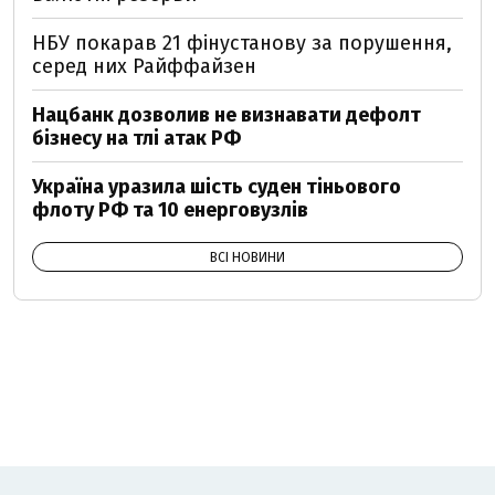
НБУ покарав 21 фінустанову за порушення,
серед них Райффайзен
Нацбанк дозволив не визнавати дефолт
бізнесу на тлі атак РФ
Україна уразила шість суден тіньового
флоту РФ та 10 енерговузлів
ВСІ НОВИНИ