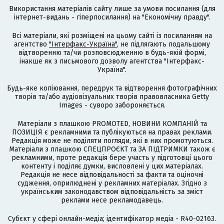
Використання матеріалів сайту лише за умови посилання (для
інтернет-видань - гіперпосилання) на "Економічну правду".
Всі матеріали, які розміщені на цьому сайті із посиланням на
агентство
"Інтерфакс-Україна"
, не підлягають подальшому
відтворенню та/чи розповсюдженню в будь-якій формі,
інакше як з письмового дозволу агентства "Інтерфакс-
Україна".
Будь-яке копіювання, передрук та відтворення фотографічних
творів та/або аудіовізуальних творів правовласника Getty
Images - суворо забороняється.
Матеріали з плашкою PROMOTED, НОВИНИ КОМПАНІЙ та
ПОЗИЦІЯ є рекламними та публікуються на правах реклами.
Редакція може не поділяти погляди, які в них промотуються.
Матеріали з плашкою СПЕЦПРОЄКТ та ЗА ПІДТРИМКИ також є
рекламними, проте редакція бере участь у підготовці цього
контенту і поділяє думки, висловлені у цих матеріалах.
Редакція не несе відповідальності за факти та оціночні
судження, оприлюднені у рекламних матеріалах. Згідно з
українським законодавством відповідальність за зміст
реклами несе рекламодавець.
Cубєкт у сфері онлайн-медіа; ідентифікатор медіа - R40-02163.