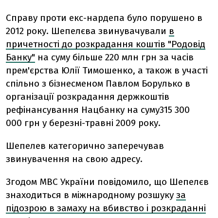
Справу проти екс-нардепа було порушено в
2012 року. Шепелєва звинувачували
в
причетності до розкрадання коштів "Родовід
Банку"
на суму більше 220 млн грн за часів
прем'єрства Юлії Тимошенко, а також в участі
спільно з бізнесменом Павлом Борулько в
організації розкрадання держкоштів
рефінансування Нацбанку на суму
315 300
000 грн у березні-травні 2009 року.
Шепелев категорично заперечував
звинувачення на свою адресу.
Згодом МВС України повідомило, що Шепелєв
знаходиться в міжнародному розшуку
за
підозрою в замаху на вбивство і розкраданні