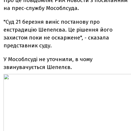
Про це повідомляє РИА Новости з посиланням
на прес-службу Мособлсуда.
"Суд 21 березня виніс постанову про
екстрадицію Шепелєва. Це рішення його
захистом поки не оскаржене", - сказала
представник суду.
У Мособлсуді не уточнили, в чому
звинувачується Шепелєв.