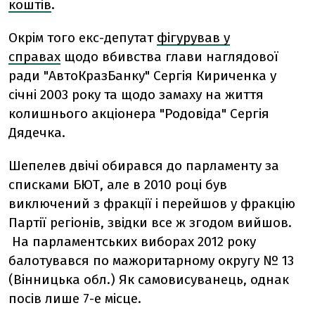
коштів
.
Окрім того екс-депутат
фігурував у
справах
щодо вбивства глави наглядової
ради "АвтоКразБанку" Сергія Кириченка у
січні 2003 року та щодо замаху на життя
колишнього акціонера "Родовіда" Сергія
Дядечка.
Шепелев двічі обирався до парламенту за
списками БЮТ, але в 2010 році був
виключений з фракції і перейшов у фракцію
Партії регіонів, звідки все ж згодом вийшов.
На парламентських виборах 2012 року
балотувався по мажоритарному округу № 13
(Вінницька обл.) Як самовисуванець, однак
посів лише 7-е місце.