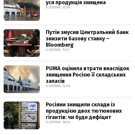
уся продукція знищена
6 СЕРПНЯ, 10:50
Путін змусив Центральний банк
знизити базову ставку –
Bloomberg
6 СЕРПНЯ, 15:07
PUMA оцінила втрати внаслідок
знищення Росією її складських
запасів
6 СЕРПНЯ, 14:00
Росіяни знищили склади із
продукцією двох тютюнових
гігантів: чи буде дефіцит
6 СЕРПНЯ, 18:04