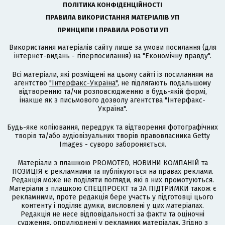
ПОЛІТИКА КОНФІДЕНЦІЙНОСТІ
ПРАВИЛА ВИКОРИСТАННЯ МАТЕРІАЛІВ УП
ПРИНЦИПИ І ПРАВИЛА РОБОТИ УП
Використання матеріалів сайту лише за умови посилання (для
інтернет-видань - гіперпосилання) на "Економічну правду".
Всі матеріали, які розміщені на цьому сайті із посиланням на
агентство
"Інтерфакс-Україна"
, не підлягають подальшому
відтворенню та/чи розповсюдженню в будь-якій формі,
інакше як з письмового дозволу агентства "Інтерфакс-
Україна".
Будь-яке копіювання, передрук та відтворення фотографічних
творів та/або аудіовізуальних творів правовласника Getty
Images - суворо забороняється.
Матеріали з плашкою PROMOTED, НОВИНИ КОМПАНІЙ та
ПОЗИЦІЯ є рекламними та публікуються на правах реклами.
Редакція може не поділяти погляди, які в них промотуються.
Матеріали з плашкою СПЕЦПРОЄКТ та ЗА ПІДТРИМКИ також є
рекламними, проте редакція бере участь у підготовці цього
контенту і поділяє думки, висловлені у цих матеріалах.
Редакція не несе відповідальності за факти та оціночні
судження, оприлюднені у рекламних матеріалах. Згідно з