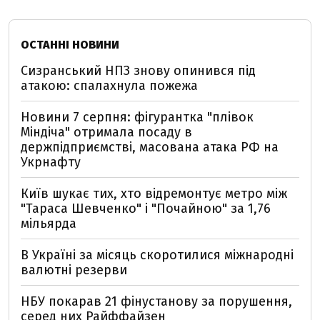
ОСТАННІ НОВИНИ
Сизранський НПЗ знову опинився під
атакою: спалахнула пожежа
Новини 7 серпня: фігурантка "плівок
Міндіча" отримала посаду в
держпідприємстві, масована атака РФ на
Укрнафту
Київ шукає тих, хто відремонтує метро між
"Тараса Шевченко" і "Почайною" за 1,76
мільярда
В Україні за місяць скоротилися міжнародні
валютні резерви
НБУ покарав 21 фінустанову за порушення,
серед них Райффайзен