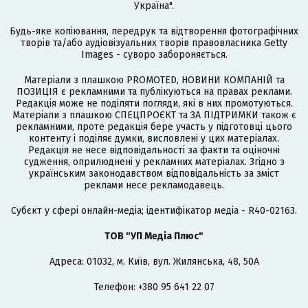
Україна".
Будь-яке копіювання, передрук та відтворення фотографічних
творів та/або аудіовізуальних творів правовласника Getty
Images - суворо забороняється.
Матеріали з плашкою PROMOTED, НОВИНИ КОМПАНІЙ та
ПОЗИЦІЯ є рекламними та публікуються на правах реклами.
Редакція може не поділяти погляди, які в них промотуються.
Матеріали з плашкою СПЕЦПРОЄКТ та ЗА ПІДТРИМКИ також є
рекламними, проте редакція бере участь у підготовці цього
контенту і поділяє думки, висловлені у цих матеріалах.
Редакція не несе відповідальності за факти та оціночні
судження, оприлюднені у рекламних матеріалах. Згідно з
українським законодавством відповідальність за зміст
реклами несе рекламодавець.
Cубєкт у сфері онлайн-медіа; ідентифікатор медіа - R40-02163.
ТОВ "УП Медіа Плюс"
Адреса: 01032, м. Київ, вул. Жилянська, 48, 50А
Телефон: +380 95 641 22 07