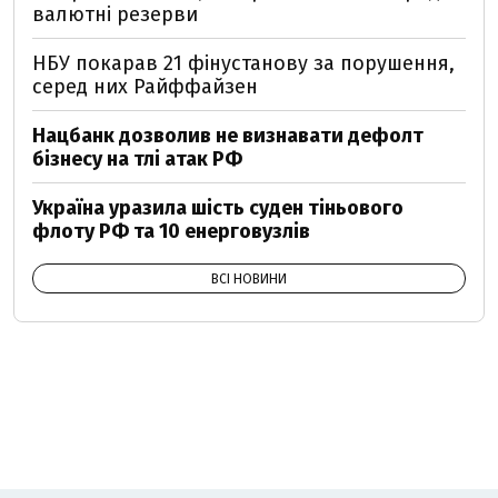
валютні резерви
НБУ покарав 21 фінустанову за порушення,
серед них Райффайзен
Нацбанк дозволив не визнавати дефолт
бізнесу на тлі атак РФ
Україна уразила шість суден тіньового
флоту РФ та 10 енерговузлів
ВСІ НОВИНИ