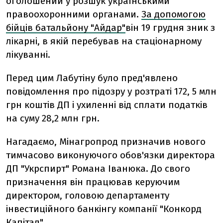
оголошений у розшук українськими
правоохоронними органами.
За допомогою
бійців батальйону "Айдар"
він 19 грудня зник з
лікарні, в якій перебував на стаціонарному
лікуванні.
Перед цим Лабутіну було пред'явлено
повідомлення про підозру у розтраті 172, 5 млн
грн коштів ДП і ухиленні від сплати податків
на суму 28,2 млн грн.
Нагадаємо, Мінагропрод призначив нового
тимчасово виконуючого обов'язки директора
ДП "Укрспирт" Романа Іванюка. До свого
призначення він працював керуючим
директором, головою департаменту
інвестиційного банкінгу компанії "Конкорд
Капітал".