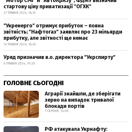
"Мотор Січі" й "АвтоКрАЗу"; ФДМУ визначив
стартову ціну приватизації "ОГХК"
27 ТРАВНЯ 2024, 16:15
"Укренерго" отримує прибуток – повна
звітність; "Нафтогаз" заявляє про 23 мільярди
прибутку, але звітності ще немає
14 ТРАВНЯ 2024, 16:45
Уряд призначив в.о. директора "Укрспирту"
6 ТРАВНЯ 2024, 19:20
ГОЛОВНЕ СЬОГОДНІ
Аграрії знайшли, де зберігати
зерно на випадок тривалої
блокади портів
7 СЕРПНЯ, 14:00
РФ атакувала Укрнафту: