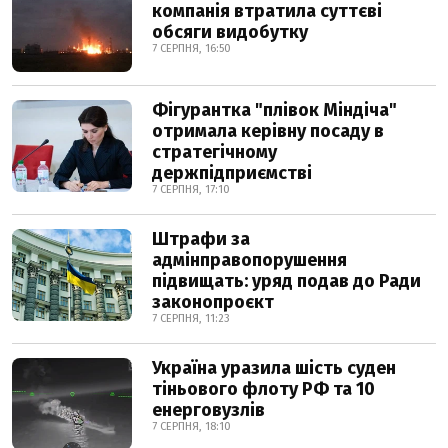
компанія втратила суттєві
обсяги видобутку
7 СЕРПНЯ, 16:50
Фігурантка "плівок Міндіча"
отримала керівну посаду в
стратегічному
держпідприємстві
7 СЕРПНЯ, 17:10
Штрафи за
адмінправопорушення
підвищать: уряд подав до Ради
законопроєкт
7 СЕРПНЯ, 11:23
Україна уразила шість суден
тіньового флоту РФ та 10
енерговузлів
7 СЕРПНЯ, 18:10