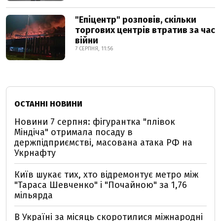
"Епіцентр" розповів, скільки
торгових центрів втратив за час
війни
7 СЕРПНЯ, 11:56
ОСТАННІ НОВИНИ
Новини 7 серпня: фігурантка "плівок
Міндіча" отримала посаду в
держпідприємстві, масована атака РФ на
Укрнафту
Київ шукає тих, хто відремонтує метро між
"Тараса Шевченко" і "Почайною" за 1,76
мільярда
В Україні за місяць скоротилися міжнародні