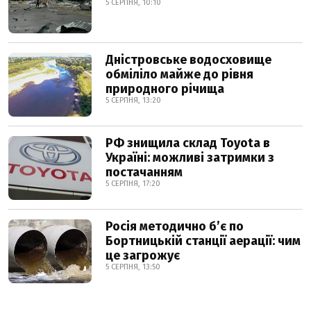
5 СЕРПНЯ, 10:10
Дністровське водосховище
обміліло майже до рівня
природного річища
5 СЕРПНЯ, 13:20
РФ знищила склад Toyota в
Україні: можливі затримки з
постачанням
5 СЕРПНЯ, 17:20
Росія методично б’є по
Бортницькій станції аерації: чим
це загрожує
5 СЕРПНЯ, 13:50