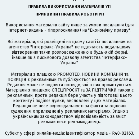
ПРАВИЛА ВИКОРИСТАННЯ МАТЕРІАЛІВ УП
ПРИНЦИПИ І ПРАВИЛА РОБОТИ УП
Використання матеріалів сайту лише за умови посилання (для
інтернет-видань - гіперпосилання) на "Економічну правду".
Всі матеріали, які розміщені на цьому сайті із посиланням на
агентство
"Інтерфакс-Україна"
, не підлягають подальшому
відтворенню та/чи розповсюдженню в будь-якій формі,
інакше як з письмового дозволу агентства "Інтерфакс-
Україна".
Матеріали з плашкою PROMOTED, НОВИНИ КОМПАНІЙ та
ПОЗИЦІЯ є рекламними та публікуються на правах реклами.
Редакція може не поділяти погляди, які в них промотуються.
Матеріали з плашкою СПЕЦПРОЄКТ та ЗА ПІДТРИМКИ також є
рекламними, проте редакція бере участь у підготовці цього
контенту і поділяє думки, висловлені у цих матеріалах.
Редакція не несе відповідальності за факти та оціночні
судження, оприлюднені у рекламних матеріалах. Згідно з
українським законодавством відповідальність за зміст
реклами несе рекламодавець.
Cубєкт у сфері онлайн-медіа; ідентифікатор медіа - R40-02163.