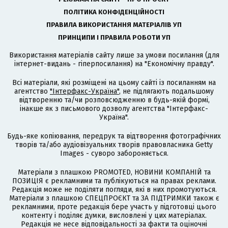
ПОЛІТИКА КОНФІДЕНЦІЙНОСТІ
ПРАВИЛА ВИКОРИСТАННЯ МАТЕРІАЛІВ УП
ПРИНЦИПИ І ПРАВИЛА РОБОТИ УП
Використання матеріалів сайту лише за умови посилання (для
інтернет-видань - гіперпосилання) на "Економічну правду".
Всі матеріали, які розміщені на цьому сайті із посиланням на
агентство
"Інтерфакс-Україна"
, не підлягають подальшому
відтворенню та/чи розповсюдженню в будь-якій формі,
інакше як з письмового дозволу агентства "Інтерфакс-
Україна".
Будь-яке копіювання, передрук та відтворення фотографічних
творів та/або аудіовізуальних творів правовласника Getty
Images - суворо забороняється.
Матеріали з плашкою PROMOTED, НОВИНИ КОМПАНІЙ та
ПОЗИЦІЯ є рекламними та публікуються на правах реклами.
Редакція може не поділяти погляди, які в них промотуються.
Матеріали з плашкою СПЕЦПРОЄКТ та ЗА ПІДТРИМКИ також є
рекламними, проте редакція бере участь у підготовці цього
контенту і поділяє думки, висловлені у цих матеріалах.
Редакція не несе відповідальності за факти та оціночні