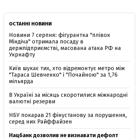
ОСТАННІ НОВИНИ
Новини 7 серпня: фігурантка "плівок
Міндіча" отримала посаду в
держпідприємстві, масована атака РФ на
Укрнафту
Київ шукає тих, хто відремонтує метро між
"Тараса Шевченко" і "Почайною" за 1,76
мільярда
В Україні за місяць скоротилися міжнародні
валютні резерви
НБУ покарав 21 фінустанову за порушення,
серед них Райффайзен
Нацбанк дозволив не визнавати дефолт