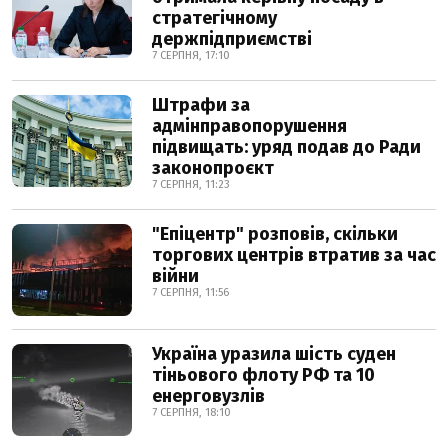
стратегічному
держпідприємстві
7 СЕРПНЯ, 17:10
Штрафи за
адмінправопорушення
підвищать: уряд подав до Ради
законопроєкт
7 СЕРПНЯ, 11:23
"Епіцентр" розповів, скільки
торгових центрів втратив за час
війни
7 СЕРПНЯ, 11:56
Україна уразила шість суден
тіньового флоту РФ та 10
енерговузлів
7 СЕРПНЯ, 18:10