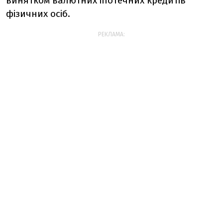
винятком валютних іпотечних кредитів
фізичних осіб.
РЕКЛАМА: