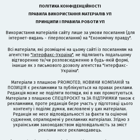
ПОЛІТИКА КОНФІДЕНЦІЙНОСТІ
ПРАВИЛА ВИКОРИСТАННЯ МАТЕРІАЛІВ УП
ПРИНЦИПИ І ПРАВИЛА РОБОТИ УП
Використання матеріалів сайту лише за умови посилання (для
інтернет-видань - гіперпосилання) на "Економічну правду".
Всі матеріали, які розміщені на цьому сайті із посиланням на
агентство
"Інтерфакс-Україна"
, не підлягають подальшому
відтворенню та/чи розповсюдженню в будь-якій формі,
інакше як з письмового дозволу агентства "Інтерфакс-
Україна".
Матеріали з плашкою PROMOTED, НОВИНИ КОМПАНІЙ та
ПОЗИЦІЯ є рекламними та публікуються на правах реклами.
Редакція може не поділяти погляди, які в них промотуються.
Матеріали з плашкою СПЕЦПРОЄКТ та ЗА ПІДТРИМКИ також є
рекламними, проте редакція бере участь у підготовці цього
контенту і поділяє думки, висловлені у цих матеріалах.
Редакція не несе відповідальності за факти та оціночні
судження, оприлюднені у рекламних матеріалах. Згідно з
українським законодавством відповідальність за зміст
реклами несе рекламодавець.