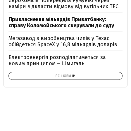
Єврокомісія попередила Румунію через
наміри відкласти відмову від вугільних ТЕС
Привласнення мільярдів Приватбанку:
справу Коломойського скерували до суду
Мегазавод з виробництва чипів у Техасі
обійдеться SpaceX у 16,8 мільярдів доларів
Електроенергія розподілятиметься за
новим принципом – Шмигаль
ВСІ НОВИНИ