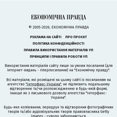
© 2005-2026, ЕКОНОМІЧНА ПРАВДА
РЕКЛАМА НА САЙТІ
ПРО ПРОЄКТ
ПОЛІТИКА КОНФІДЕНЦІЙНОСТІ
ПРАВИЛА ВИКОРИСТАННЯ МАТЕРІАЛІВ УП
ПРИНЦИПИ І ПРАВИЛА РОБОТИ УП
Використання матеріалів сайту лише за умови посилання (для
інтернет-видань - гіперпосилання) на "Економічну правду".
Всі матеріали, які розміщені на цьому сайті із посиланням на
агентство
"Інтерфакс-Україна"
, не підлягають подальшому
відтворенню та/чи розповсюдженню в будь-якій формі,
інакше як з письмового дозволу агентства "Інтерфакс-
Україна".
Будь-яке копіювання, передрук та відтворення фотографічних
творів та/або аудіовізуальних творів правовласника Getty
Images - суворо забороняється.