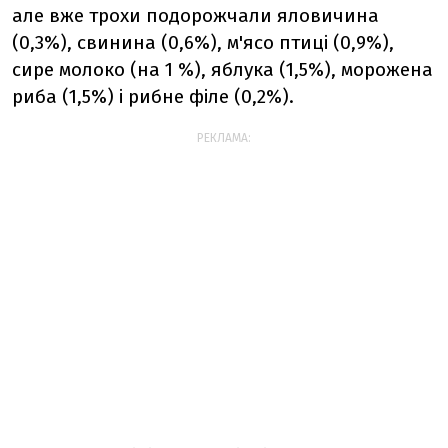
але вже трохи подорожчали яловичина
(0,3%), свинина (0,6%), м'ясо птиці (0,9%),
сире молоко (на 1 %), яблука (1,5%), морожена
риба (1,5%) і рибне філе (0,2%).
РЕКЛАМА: