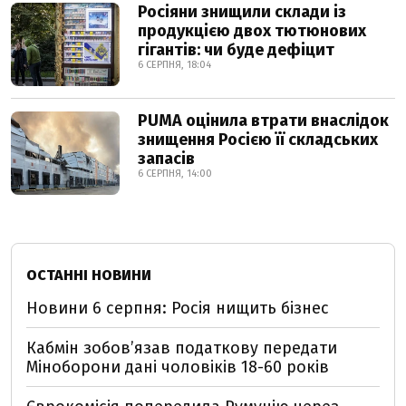
Росіяни знищили склади із
продукцією двох тютюнових
гігантів: чи буде дефіцит
6 СЕРПНЯ, 18:04
PUMA оцінила втрати внаслідок
знищення Росією її складських
запасів
6 СЕРПНЯ, 14:00
ОСТАННІ НОВИНИ
Новини 6 серпня: Росія нищить бізнес
Кабмін зобовʼязав податкову передати
Міноборони дані чоловіків 18-60 років