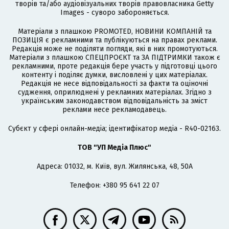
творів та/або аудіовізуальних творів правовласника Getty
Images - суворо забороняється.
Матеріали з плашкою PROMOTED, НОВИНИ КОМПАНІЙ та
ПОЗИЦІЯ є рекламними та публікуються на правах реклами.
Редакція може не поділяти погляди, які в них промотуються.
Матеріали з плашкою СПЕЦПРОЄКТ та ЗА ПІДТРИМКИ також є
рекламними, проте редакція бере участь у підготовці цього
контенту і поділяє думки, висловлені у цих матеріалах.
Редакція не несе відповідальності за факти та оціночні
судження, оприлюднені у рекламних матеріалах. Згідно з
українським законодавством відповідальність за зміст
реклами несе рекламодавець.
Cубєкт у сфері онлайн-медіа; ідентифікатор медіа - R40-02163.
ТОВ "УП Медіа Плюс"
Адреса: 01032, м. Київ, вул. Жилянська, 48, 50А
Телефон: +380 95 641 22 07