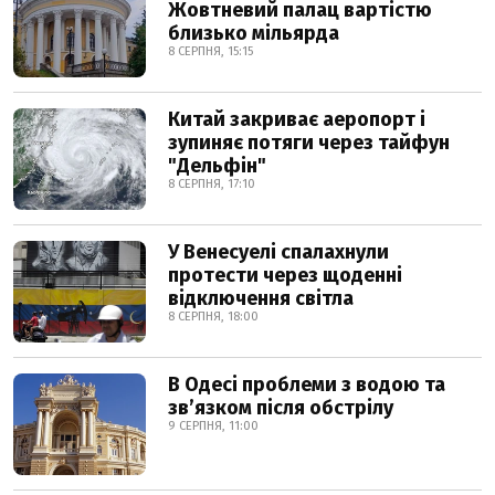
Жовтневий палац вартістю
близько мільярда
8 СЕРПНЯ, 15:15
Китай закриває аеропорт і
зупиняє потяги через тайфун
"Дельфін"
8 СЕРПНЯ, 17:10
У Венесуелі спалахнули
протести через щоденні
відключення світла
8 СЕРПНЯ, 18:00
В Одесі проблеми з водою та
звʼязком після обстрілу
9 СЕРПНЯ, 11:00