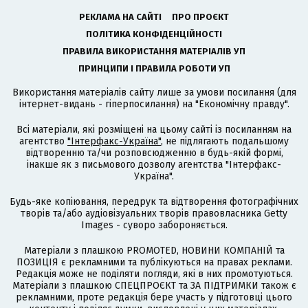
РЕКЛАМА НА САЙТІ
ПРО ПРОЄКТ
ПОЛІТИКА КОНФІДЕНЦІЙНОСТІ
ПРАВИЛА ВИКОРИСТАННЯ МАТЕРІАЛІВ УП
ПРИНЦИПИ І ПРАВИЛА РОБОТИ УП
Використання матеріалів сайту лише за умови посилання (для
інтернет-видань - гіперпосилання) на "Економічну правду".
Всі матеріали, які розміщені на цьому сайті із посиланням на
агентство
"Інтерфакс-Україна"
, не підлягають подальшому
відтворенню та/чи розповсюдженню в будь-якій формі,
інакше як з письмового дозволу агентства "Інтерфакс-
Україна".
Будь-яке копіювання, передрук та відтворення фотографічних
творів та/або аудіовізуальних творів правовласника Getty
Images - суворо забороняється.
Матеріали з плашкою PROMOTED, НОВИНИ КОМПАНІЙ та
ПОЗИЦІЯ є рекламними та публікуються на правах реклами.
Редакція може не поділяти погляди, які в них промотуються.
Матеріали з плашкою СПЕЦПРОЄКТ та ЗА ПІДТРИМКИ також є
рекламними, проте редакція бере участь у підготовці цього