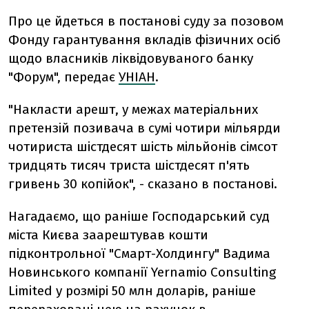
Про це йдеться в постанові суду за позовом
Фонду гарантування вкладів фізичних осіб
щодо власників ліквідовуваного банку
"Форум", передає
УНІАН
.
"Накласти арешт, у межах матеріальних
претензій позивача в сумі чотири мільярди
чотириста шістдесят шість мільйонів сімсот
тридцять тисяч триста шістдесят п'ять
гривень 30 копійок", - сказано в постанові.
Нагадаємо, що раніше Господарський суд
міста Києва заарештував кошти
підконтрольної "Смарт-Холдингу" Вадима
Новинського компанії Yernamio Consulting
Limited у розмірі 50 млн доларів, раніше