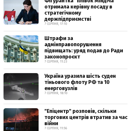
Фігурантка "плівок Міндіча"
отримала керівну посаду в
стратегічному
держпідприємстві
7 СЕРПНЯ, 17:10
Штрафи за
адмінправопорушення
підвищать: уряд подав до Ради
законопроєкт
7 СЕРПНЯ, 11:23
Україна уразила шість суден
тіньового флоту РФ та 10
енерговузлів
7 СЕРПНЯ, 18:10
"Епіцентр" розповів, скільки
торгових центрів втратив за час
війни
7 СЕРПНЯ, 11:56