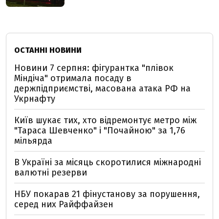
ОСТАННІ НОВИНИ
Новини 7 серпня: фігурантка "плівок
Міндіча" отримала посаду в
держпідприємстві, масована атака РФ на
Укрнафту
Київ шукає тих, хто відремонтує метро між
"Тараса Шевченко" і "Почайною" за 1,76
мільярда
В Україні за місяць скоротилися міжнародні
валютні резерви
НБУ покарав 21 фінустанову за порушення,
серед них Райффайзен