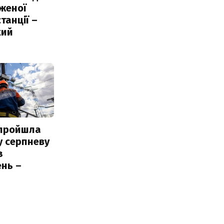
женої
танції –
кий
 пройшла
у серпневу
з
нь –
ь