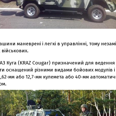
машини маневрені і легкі в управлінні, тому незам
 військових.
АЗ Куга (KRAZ Cougar) призначений для ведення б
ути оснащений різними видами бойових модулів і
,62-мм або 12,7-мм кулемета або 40-мм автомати
ом.