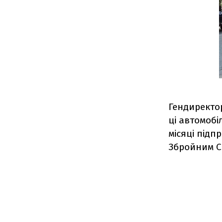
Гендиректо
ці автомобі
місяці підп
Збройним С