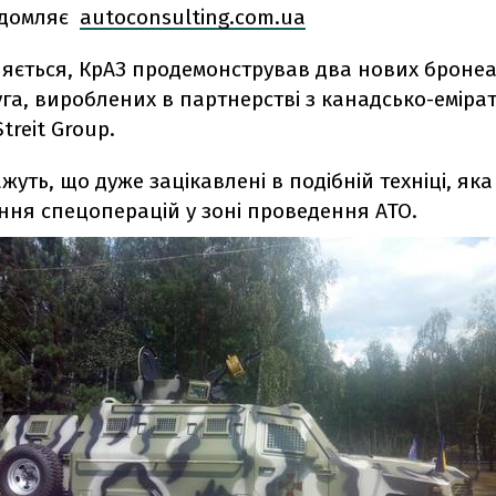
ідомляє
autoconsulting.com.ua
ляється, КрАЗ продемонстрував два нових бронеа
уга, вироблених в партнерстві з канадсько-еміра
treit Group.
ажуть, що дуже зацікавлені в подібній техніці, як
ння спецоперацій у зоні проведення АТО.