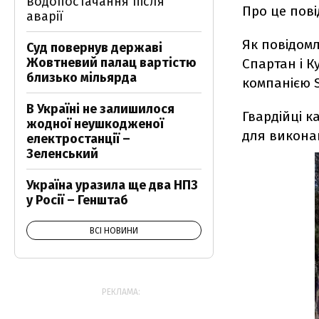
водопостачання після
Про це пов
аварії
Як повідом
Суд повернув державі
Жовтневий палац вартістю
Спартан і К
близько мільярда
компанією S
В Україні не залишилося
Гвардійці к
жодної неушкодженої
для викона
електростанції –
Зеленський
Україна уразила ще два НПЗ
у Росії – Генштаб
ВСІ НОВИНИ
РЕКЛАМА: