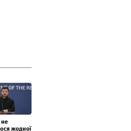
 не
ося жодної