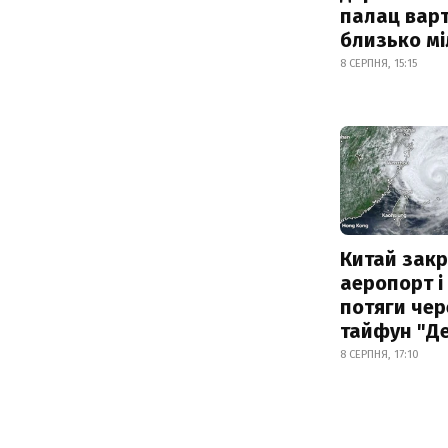
палац варт
близько м
8 СЕРПНЯ, 15:15
Китай зак
аеропорт і
потяги чер
тайфун "Д
8 СЕРПНЯ, 17:10