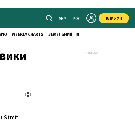
КЛУБ УП
УКР
РОС
В'Ю
WEEKLY CHARTS
ЗЕМЕЛЬНИЙ ГІД
овики
РЕКЛАМА:
 Streit