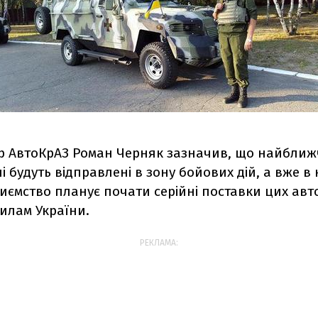
р АвтоКрАЗ Роман Черняк зазначив, що найбли
лі будуть відправлені в зону бойових дій, а вже в
риємство планує почати серійні поставки цих авт
илам України.
РЕКЛАМА: