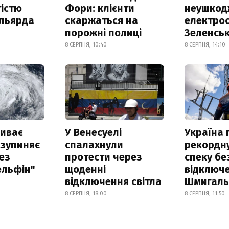
істю
Фори: клієнти
неушкод
ільярда
скаржаться на
електрос
порожні полиці
Зеленсь
8 СЕРПНЯ, 10:40
8 СЕРПНЯ, 14:10
риває
У Венесуелі
Україна
 зупиняє
спалахнули
рекордн
ез
протести через
спеку бе
ельфін"
щоденні
відключе
відключення світла
Шмигал
8 СЕРПНЯ, 18:00
8 СЕРПНЯ, 11:50