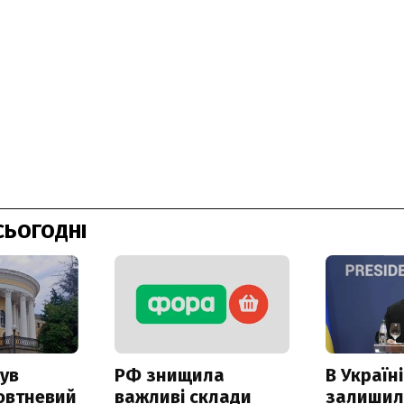
СЬОГОДНІ
ув
РФ знищила
В Україні
овтневий
важливі склади
залишил