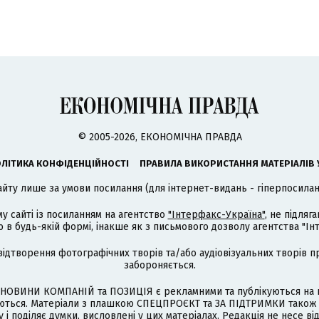
© 2005-2026, ЕКОНОМІЧНА ПРАВДА
ЛІТИКА КОНФІДЕНЦІЙНОСТІ
ПРАВИЛА ВИКОРИСТАННЯ МАТЕРІАЛІВ 
айту лише за умови посилання (для інтернет-видань - гіперпосиланн
му сайті із посиланням на агентство
"Інтерфакс-Україна"
, не підля
 будь-якій формі, інакше як з письмового дозволу агентства "Ін
відтворення фотографічних творів та/або аудіовізуальних творів п
забороняється.
НОВИНИ КОМПАНІЙ та ПОЗИЦІЯ є рекламними та публікуються на п
туються. Матеріали з плашкою СПЕЦПРОЄКТ та ЗА ПІДТРИМКИ також
 і поділяє думки, висловлені у цих матеріалах. Редакція не несе ві