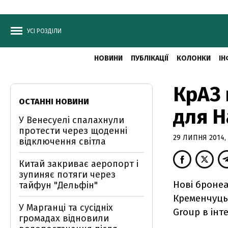
УСІ РОЗДІЛИ
НОВИНИ
ПУБЛІКАЦІЇ
КОЛОНКИ
ІН
КрАЗ 
ОСТАННІ НОВИНИ
для Н
У Венесуелі спалахнули
протести через щоденні
29 ЛИПНЯ 2014, 
відключення світла
Китай закриває аеропорт і
зупиняє потяги через
Нові бронеа
тайфун "Дельфін"
Кременчуцьк
У Марганці та сусідніх
Group в інт
громадах відновили