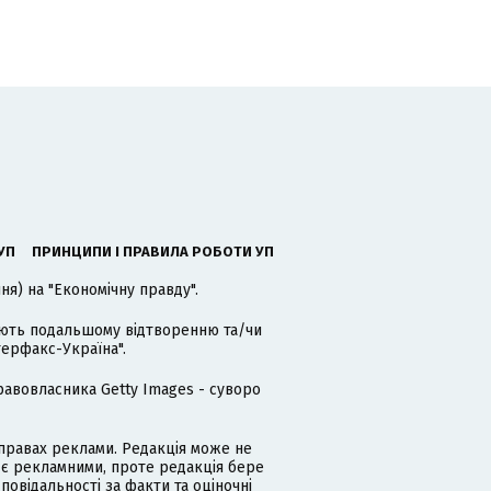
УП
ПРИНЦИПИ І ПРАВИЛА РОБОТИ УП
я) на "Економічну правду".
гають подальшому відтворенню та/чи
терфакс-Україна".
равовласника Getty Images - суворо
равах реклами. Редакція може не
 є рекламними, проте редакція бере
дповідальності за факти та оціночні