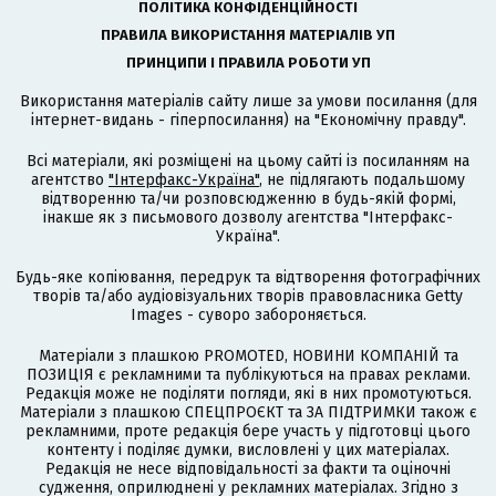
ПОЛІТИКА КОНФІДЕНЦІЙНОСТІ
ПРАВИЛА ВИКОРИСТАННЯ МАТЕРІАЛІВ УП
ПРИНЦИПИ І ПРАВИЛА РОБОТИ УП
Використання матеріалів сайту лише за умови посилання (для
інтернет-видань - гіперпосилання) на "Економічну правду".
Всі матеріали, які розміщені на цьому сайті із посиланням на
агентство
"Інтерфакс-Україна"
, не підлягають подальшому
відтворенню та/чи розповсюдженню в будь-якій формі,
інакше як з письмового дозволу агентства "Інтерфакс-
Україна".
Будь-яке копіювання, передрук та відтворення фотографічних
творів та/або аудіовізуальних творів правовласника Getty
Images - суворо забороняється.
Матеріали з плашкою PROMOTED, НОВИНИ КОМПАНІЙ та
ПОЗИЦІЯ є рекламними та публікуються на правах реклами.
Редакція може не поділяти погляди, які в них промотуються.
Матеріали з плашкою СПЕЦПРОЄКТ та ЗА ПІДТРИМКИ також є
рекламними, проте редакція бере участь у підготовці цього
контенту і поділяє думки, висловлені у цих матеріалах.
Редакція не несе відповідальності за факти та оціночні
судження, оприлюднені у рекламних матеріалах. Згідно з