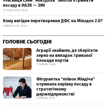
Учасниця схем "МінЗДоха" змогла отримати
посаду в НАЗК — ЗМІ
17 СІЧНЯ 2018, 10:30
Кому вигідне перетворення ДФС на Мінздох 2.0?
5 ЛИПНЯ 2017, 10:01
ГОЛОВНЕ СЬОГОДНІ
Аграрії знайшли, де зберігати
зерно на випадок тривалої
блокади портів
7 СЕРПНЯ, 14:00
Фігурантка "плівок Міндіча"
отримала керівну посаду в
стратегічному
держпідприємстві
7 СЕРПНЯ, 17:10