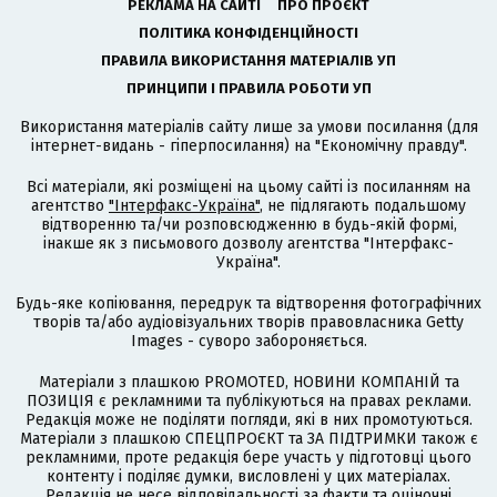
РЕКЛАМА НА САЙТІ
ПРО ПРОЄКТ
ПОЛІТИКА КОНФІДЕНЦІЙНОСТІ
ПРАВИЛА ВИКОРИСТАННЯ МАТЕРІАЛІВ УП
ПРИНЦИПИ І ПРАВИЛА РОБОТИ УП
Використання матеріалів сайту лише за умови посилання (для
інтернет-видань - гіперпосилання) на "Економічну правду".
Всі матеріали, які розміщені на цьому сайті із посиланням на
агентство
"Інтерфакс-Україна"
, не підлягають подальшому
відтворенню та/чи розповсюдженню в будь-якій формі,
інакше як з письмового дозволу агентства "Інтерфакс-
Україна".
Будь-яке копіювання, передрук та відтворення фотографічних
творів та/або аудіовізуальних творів правовласника Getty
Images - суворо забороняється.
Матеріали з плашкою PROMOTED, НОВИНИ КОМПАНІЙ та
ПОЗИЦІЯ є рекламними та публікуються на правах реклами.
Редакція може не поділяти погляди, які в них промотуються.
Матеріали з плашкою СПЕЦПРОЄКТ та ЗА ПІДТРИМКИ також є
рекламними, проте редакція бере участь у підготовці цього
контенту і поділяє думки, висловлені у цих матеріалах.
Редакція не несе відповідальності за факти та оціночні