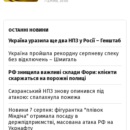
7 СЕРПНЯ, 20:00
ОСТАННІ НОВИНИ
Україна уразила ще два НПЗ у Росії – Генштаб
Україна пройшла рекордну серпневу спеку
без відключень – Шмигаль
РФ знищила важливі склади Фори: клієнти
скаржаться на порожні полиці
Сизранський НПЗ знову опинився під
атакою: спалахнула пожежа
Новини 7 серпня: фігурантка "плівок
Міндіча" отримала посаду в
держпідприємстві, масована атака РФ на
Укрнафту