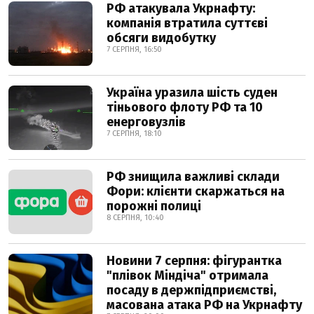
РФ атакувала Укрнафту:
компанія втратила суттєві
обсяги видобутку
7 СЕРПНЯ, 16:50
Україна уразила шість суден
тіньового флоту РФ та 10
енерговузлів
7 СЕРПНЯ, 18:10
РФ знищила важливі склади
Фори: клієнти скаржаться на
порожні полиці
8 СЕРПНЯ, 10:40
Новини 7 серпня: фігурантка
"плівок Міндіча" отримала
посаду в держпідприємстві,
масована атака РФ на Укрнафту