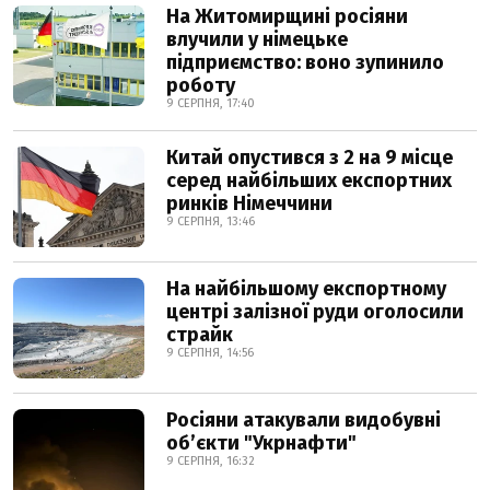
На Житомирщині росіяни
влучили у німецьке
підприємство: воно зупинило
роботу
9 СЕРПНЯ, 17:40
Китай опустився з 2 на 9 місце
серед найбільших експортних
ринків Німеччини
9 СЕРПНЯ, 13:46
На найбільшому експортному
центрі залізної руди оголосили
страйк
9 СЕРПНЯ, 14:56
Росіяни атакували видобувні
обʼєкти "Укрнафти"
9 СЕРПНЯ, 16:32