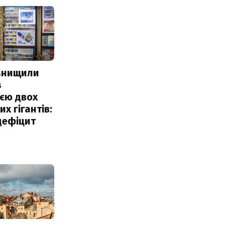
 знищили
з
єю двох
х гігантів:
дефіцит