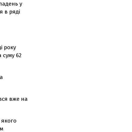
ладень у
 в ряді
і року
 суму 62
та
вся вже на
 якого
им