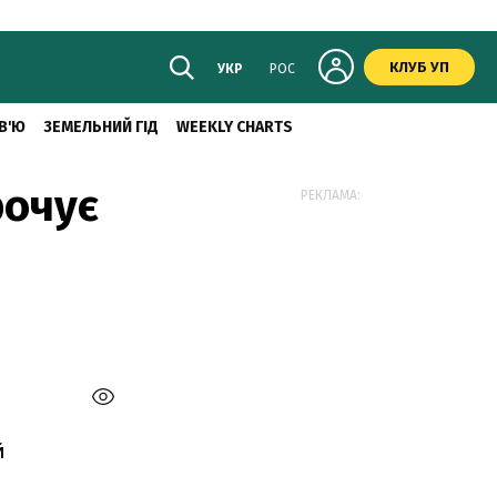
КЛУБ УП
УКР
РОС
В'Ю
ЗЕМЕЛЬНИЙ ГІД
WEEKLY CHARTS
рочує
РЕКЛАМА:
й