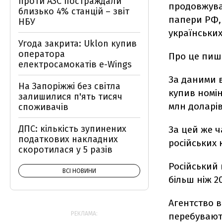
проти АЗС постраждали
продовжував
близько 4% станцій – звіт
папери РФ, 
НБУ
українських
Угода закрита: Uklon купив
оператора
Про це пи
електросамокатів e-Wings
За даними 
На Запоріжжі без світла
купив номін
залишилися п'ять тисяч
млн доларів
споживачів
ДПС: кількість зупинених
За цей же ч
податкових накладних
російських 
скоротилася у 5 разів
Російський 
ВСІ НОВИНИ
більш ніж 2
Агентство в
РЕКЛАМА:
перебувають