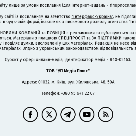
айту лише за умови посилання (для інтернет-видань - гіперпосиланн
му сайті із посиланням на агентство
"Інтерфакс-Україна"
, не підля
 будь-якій формі, інакше як з письмового дозволу агентства "Ін
НОВИНИ КОМПАНІЙ та ПОЗИЦІЯ є рекламними та публікуються на п
туються. Матеріали з плашкою СПЕЦПРОЄКТ та ЗА ПІДТРИМКИ також
 і поділяє думки, висловлені у цих матеріалах. Редакція не несе ві
атеріалах. Згідно з українським законодавством відповідальність 
Cубєкт у сфері онлайн-медіа; ідентифікатор медіа - R40-02163.
ТОВ "УП Медіа Плюс"
Адреса: 01032, м. Київ, вул. Жилянська, 48, 50А
Телефон: +380 95 641 22 07