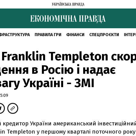
ФРАСТРУКТУРА
ПРАВИЛА ГРИ
ФІНАНСИ
СПЕЦПРОЄКТИ
ІНТЕР
Franklin Templeton ско
ення в Росію і надає
агу Україні - ЗМІ
5:09
 кредитор України американський інвестиційни
in Templeton у першому кварталі поточного року