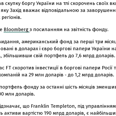
 скупку боргу України на тлі скорочень своїх вк
яку Захід вважає відповідальною за заворушення
 регіонів.
ше
Bloomberg
з посиланням на звітність фонду.
видання, американський фонд за перші три місяц
овані в доларах і євро боргові папери України на
, збільшивши свій портфель до 7,6 млрд доларів.
ас FT скоротив інвестиції в боргові папери Росії 
компаній на 29 млн доларів - до 1,2 млрд доларів.
портфель фонду за останні шість місяців зменши
00 млн доларів.
ідзначає, що Franklin Templeton, під управлінням
 активи вартістю 190 млрд доларів, є найбільш