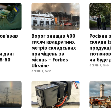
овʼязав
Ворог знищив 400
Росіяни
тисяч квадратних
склади і
метрів складських
продукці
и дані
приміщень за
тютюнови
18-60
місяць – Forbes
чи буде 
Ukraine
6 СЕРПНЯ, 18:04
6 СЕРПНЯ, 16:50