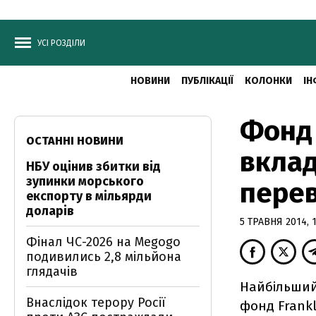
УСІ РОЗДІЛИ
НОВИНИ
ПУБЛІКАЦІЇ
КОЛОНКИ
ІН
Фонд 
ОСТАННІ НОВИНИ
вклад
НБУ оцінив збитки від
зупинки морського
перев
експорту в мільярди
доларів
5 ТРАВНЯ 2014, 1
Фінал ЧС-2026 на Megogo
подивились 2,8 мільйона
глядачів
Найбільший
Внаслідок терору Росії
фонд Frankl