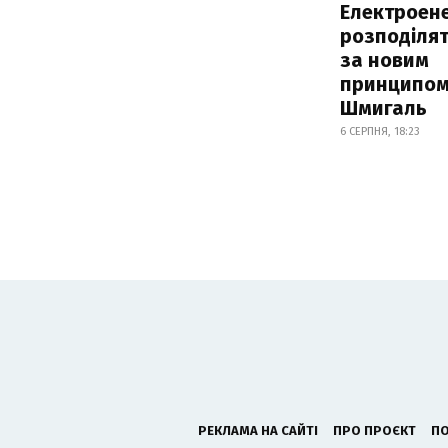
Електроене
розподіля
за новим
принципом
Шмигаль
6 СЕРПНЯ, 18:23
РЕКЛАМА НА САЙТІ
ПРО ПРОЄКТ
ПО