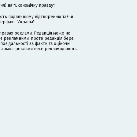
я) на "Економічну правду".
гають подальшому відтворенню та/чи
терфакс-Україна".
равах реклами. Редакція може не
 є рекламними, проте редакція бере
дповідальності за факти та оціночні
за зміст реклами несе рекламодавець.