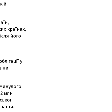
кій
аїн,
их країнах,
після його
блігації у
ціни
 минулого
52 млн
ської
раїни.