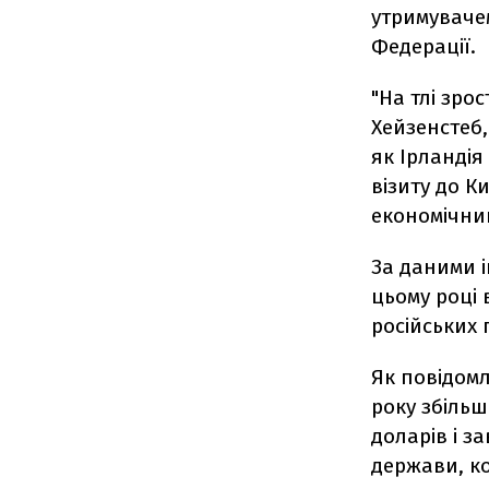
утримувачем
Федерації.
"На тлі зро
Хейзенстеб,
як Ірландія
візиту до К
економічний
За даними і
цьому році 
російських 
Як повідомл
року збільш
доларів і з
держави, к