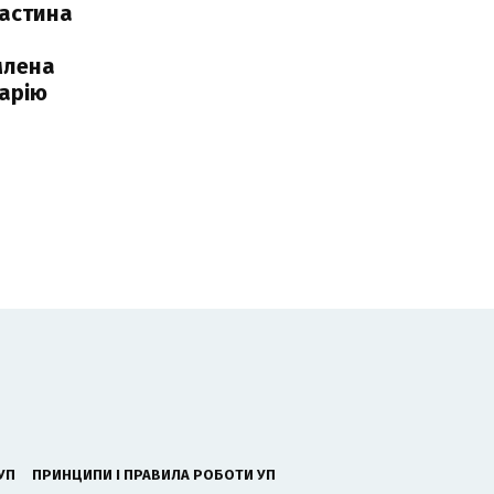
частина
млена
арію
УП
ПРИНЦИПИ І ПРАВИЛА РОБОТИ УП