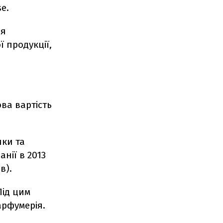
e.
ія
 продукції,
ва вартість
ки та
нії в 2013
в).
Під цим
арфумерія.