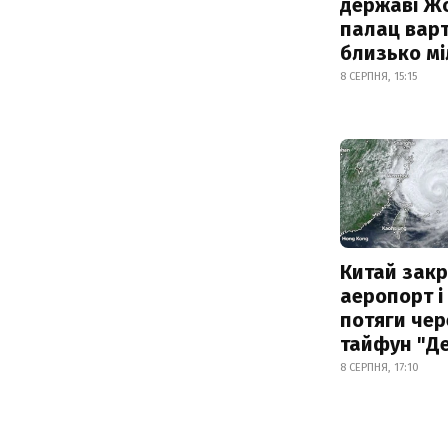
державі Ж
палац варт
близько м
8 СЕРПНЯ, 15:15
Китай зак
аеропорт і
потяги чер
тайфун "Д
8 СЕРПНЯ, 17:10