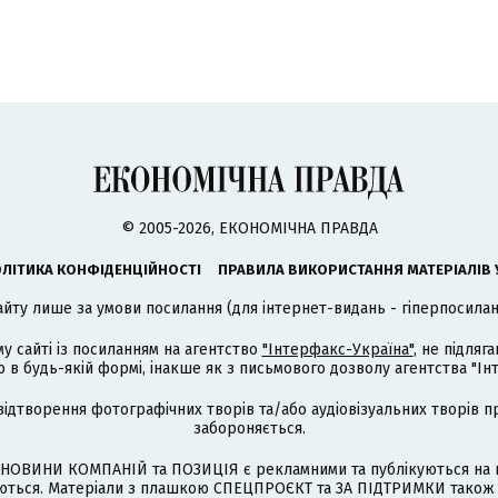
© 2005-2026, ЕКОНОМІЧНА ПРАВДА
ЛІТИКА КОНФІДЕНЦІЙНОСТІ
ПРАВИЛА ВИКОРИСТАННЯ МАТЕРІАЛІВ 
айту лише за умови посилання (для інтернет-видань - гіперпосиланн
му сайті із посиланням на агентство
"Інтерфакс-Україна"
, не підля
 будь-якій формі, інакше як з письмового дозволу агентства "Ін
відтворення фотографічних творів та/або аудіовізуальних творів п
забороняється.
НОВИНИ КОМПАНІЙ та ПОЗИЦІЯ є рекламними та публікуються на п
туються. Матеріали з плашкою СПЕЦПРОЄКТ та ЗА ПІДТРИМКИ також