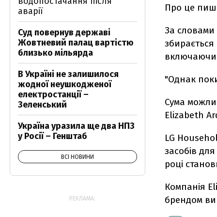
водопостачання після
Про це пиш
аварії
За словами
Суд повернув державі
Жовтневий палац вартістю
збирається 
близько мільярда
включаючи E
В Україні не залишилося
"Однак поки
жодної неушкодженої
електростанції –
Сума можлив
Зеленський
Elizabeth A
Україна уразила ще два НПЗ
у Росії – Генштаб
LG Househo
засобів для
ВСІ НОВИНИ
році станов
Компанія El
брендом вип
РЕКЛАМА: