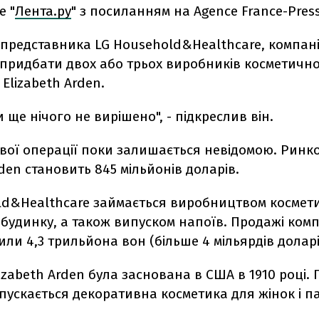
е "
Лента.ру
" з посиланням на Agence France-Press
 представника LG Household&Healthcare, компан
придбати двох або трьох виробників косметичної
lizabeth Arden.
 ще нічого не вирішено", - підкреслив він.
ої ​​операції поки залишається невідомою. Ринко
rden становить 845 мільйонів доларів.
ld&Healthcare займається виробництвом космети
 будинку, а також випуском напоїв. Продажі компа
или 4,3 трильйона вон (більше 4 мільярдів доларі
izabeth Arden була заснована в США в 1910 році. 
ускається декоративна косметика для жінок і п