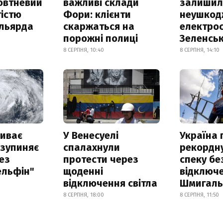
овтневий
важливі склади
залишил
істю
Фори: клієнти
неушкод
ільярда
скаржаться на
електрос
порожні полиці
Зеленсь
8 СЕРПНЯ, 10:40
8 СЕРПНЯ, 14:10
риває
У Венесуелі
Україна
 зупиняє
спалахнули
рекордн
ез
протести через
спеку бе
ельфін"
щоденні
відключе
відключення світла
Шмигал
8 СЕРПНЯ, 18:00
8 СЕРПНЯ, 11:50