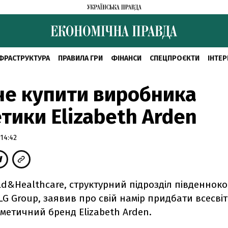
ФРАСТРУКТУРА
ПРАВИЛА ГРИ
ФІНАНСИ
СПЕЦПРОЄКТИ
ІНТЕР
че купити виробника
тики Elizabeth Arden
14:42
d&Healthcare, структурний підрозділ південноко
LG Group, заявив про свій намір придбати всесві
метичний бренд Elizabeth Arden.