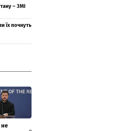
тану – ЗМІ
ли їх почнуть
 не