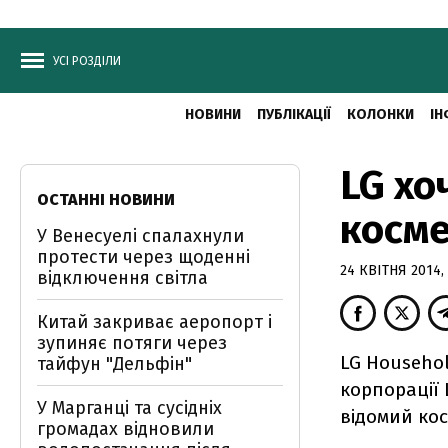
УСІ РОЗДІЛИ
НОВИНИ
ПУБЛІКАЦІЇ
КОЛОНКИ
ІН
LG хо
ОСТАННІ НОВИНИ
косме
У Венесуелі спалахнули
протести через щоденні
24 КВІТНЯ 2014, 
відключення світла
Китай закриває аеропорт і
зупиняє потяги через
LG Househol
тайфун "Дельфін"
корпорації 
У Марганці та сусідніх
відомий кос
громадах відновили