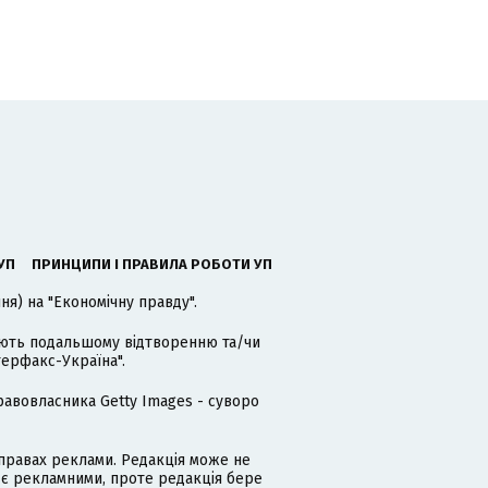
УП
ПРИНЦИПИ І ПРАВИЛА РОБОТИ УП
я) на "Економічну правду".
гають подальшому відтворенню та/чи
терфакс-Україна".
равовласника Getty Images - суворо
равах реклами. Редакція може не
 є рекламними, проте редакція бере