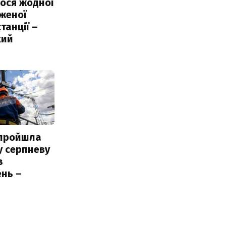
ося жодної
женої
танції –
кий
 пройшла
у серпневу
з
нь –
ь