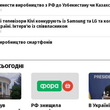
енести виробництво з РФ до Узбекистану чи Казахс
27
і телевізори Kivi конкурують із Samsung та LG та ко
раїні. Інтерв'ю із співвласником
0
виробництво смартфонів
СЬОГОДНІ
ув
РФ знищила
В Україні