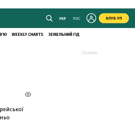
КЛУБ УП
УКР
РОС
В'Ю
WEEKLY CHARTS
ЗЕМЕЛЬНИЙ ГІД
РЕКЛАМА:
рейської
тньо