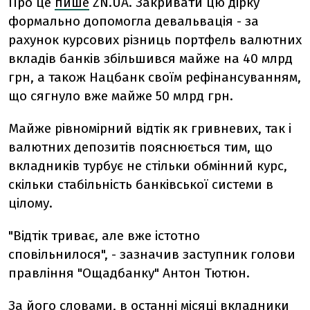
Про це
пише
ZN.UA. Закривати цю дірку
формально допомогла девальвація - за
рахунок курсових різниць портфель валютних
вкладів банків збільшився майже на 40 млрд
грн, а також Нацбанк своїм рефінансуванням,
що сягнуло вже майже 50 млрд грн.
Майже рівномірний відтік як гривневих, так і
валютних депозитів пояснюється тим, що
вкладників турбує не стільки обмінний курс,
скільки стабільність банківської системи в
цілому.
"Відтік триває, але вже істотно
сповільнилося", - зазначив заступник голови
правління "Ощадбанку" Антон Тютюн.
За його словами, в останні місяці вкладники