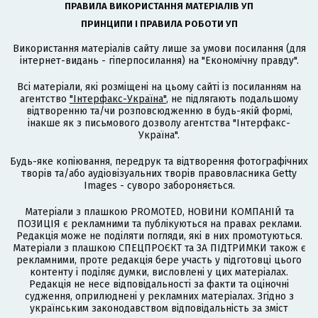
ПРАВИЛА ВИКОРИСТАННЯ МАТЕРІАЛІВ УП
ПРИНЦИПИ І ПРАВИЛА РОБОТИ УП
Використання матеріалів сайту лише за умови посилання (для
інтернет-видань - гіперпосилання) на "Економічну правду".
Всі матеріали, які розміщені на цьому сайті із посиланням на
агентство
"Інтерфакс-Україна"
, не підлягають подальшому
відтворенню та/чи розповсюдженню в будь-якій формі,
інакше як з письмового дозволу агентства "Інтерфакс-
Україна".
Будь-яке копіювання, передрук та відтворення фотографічних
творів та/або аудіовізуальних творів правовласника Getty
Images - суворо забороняється.
Матеріали з плашкою PROMOTED, НОВИНИ КОМПАНІЙ та
ПОЗИЦІЯ є рекламними та публікуються на правах реклами.
Редакція може не поділяти погляди, які в них промотуються.
Матеріали з плашкою СПЕЦПРОЄКТ та ЗА ПІДТРИМКИ також є
рекламними, проте редакція бере участь у підготовці цього
контенту і поділяє думки, висловлені у цих матеріалах.
Редакція не несе відповідальності за факти та оціночні
судження, оприлюднені у рекламних матеріалах. Згідно з
українським законодавством відповідальність за зміст