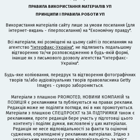
ПРАВИЛА ВИКОРИСТАННЯ МАТЕРІАЛІВ УП
ПРИНЦИПИ І ПРАВИЛА РОБОТИ УП
Використання матеріалів сайту лише за умови посилання (для
інтернет-видань - гіперпосилання) на "Економічну правду".
Всі матеріали, які розміщені на цьому сайті із посиланням на
агентство
"Інтерфакс-Україна"
, не підлягають подальшому
відтворенню та/чи розповсюдженню в будь-якій формі,
інакше як з письмового дозволу агентства "Інтерфакс-
Україна".
Будь-яке копіювання, передрук та відтворення фотографічних
творів та/або аудіовізуальних творів правовласника Getty
Images - суворо забороняється.
Матеріали з плашкою PROMOTED, НОВИНИ КОМПАНІЙ та
ПОЗИЦІЯ є рекламними та публікуються на правах реклами.
Редакція може не поділяти погляди, які в них промотуються.
Матеріали з плашкою СПЕЦПРОЄКТ та ЗА ПІДТРИМКИ також є
рекламними, проте редакція бере участь у підготовці цього
контенту і поділяє думки, висловлені у цих матеріалах.
Редакція не несе відповідальності за факти та оціночні
судження, оприлюднені у рекламних матеріалах. Згідно з
українським законодавством відповідальність за зміст