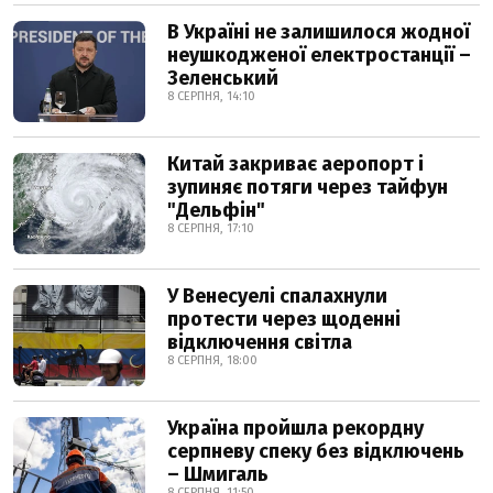
В Україні не залишилося жодної
неушкодженої електростанції –
Зеленський
8 СЕРПНЯ, 14:10
Китай закриває аеропорт і
зупиняє потяги через тайфун
"Дельфін"
8 СЕРПНЯ, 17:10
У Венесуелі спалахнули
протести через щоденні
відключення світла
8 СЕРПНЯ, 18:00
Україна пройшла рекордну
серпневу спеку без відключень
– Шмигаль
8 СЕРПНЯ, 11:50