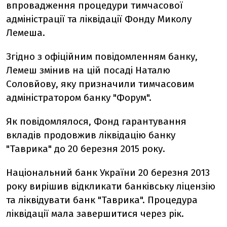
впровадження процедури тимчасової
адмiнiстрацiї та лiквiдацiї Фонду Миколу
Лемеша.
Згiдно з офiцiйним повiдомленням банку,
Лемеш змiнив на цiй посадi Наталю
Соловйову, яку призначили тимчасовим
адмiнiстратором банку "Форум".
Як повiдомлялося, Фонд гарантування
вкладiв продовжив лiквiдацiю банку
"Таврика" до 20 березня 2015 року.
Нацiональний банк України 20 березня 2013
року вирiшив вiдкликати банкiвську лiцензiю
та лiквiдувати банк "Таврика". Процедура
лiквiдацiї мала завершитися через рiк.