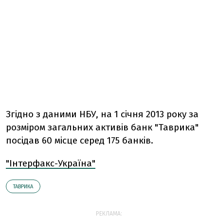
Згiдно з даними НБУ, на 1 сiчня 2013 року за
розмiром загальних активiв банк "Таврика"
посiдав 60 мiсце серед 175 банкiв.
"Інтерфакс-Україна"
ТАВРИКА
РЕКЛАМА: