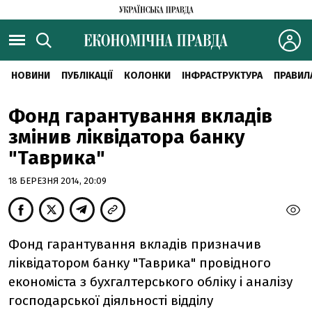
НОВИНИ
ПУБЛІКАЦІЇ
КОЛОНКИ
ІНФРАСТРУКТУРА
ПРАВИЛ
Фонд гарантування вкладiв
змiнив лiквiдатора банку
"Таврика"
18 БЕРЕЗНЯ 2014, 20:09
Фонд гарантування вкладiв призначив
лiквiдатором банку "Таврика" провiдного
економiста з бухгалтерського облiку i аналiзу
господарської дiяльностi вiддiлу