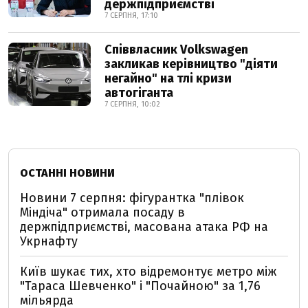
держпідприємстві
7 СЕРПНЯ, 17:10
Співвласник Volkswagen
закликав керівництво "діяти
негайно" на тлі кризи
автогіганта
7 СЕРПНЯ, 10:02
ОСТАННІ НОВИНИ
Новини 7 серпня: фігурантка "плівок
Міндіча" отримала посаду в
держпідприємстві, масована атака РФ на
Укрнафту
Київ шукає тих, хто відремонтує метро між
"Тараса Шевченко" і "Почайною" за 1,76
мільярда