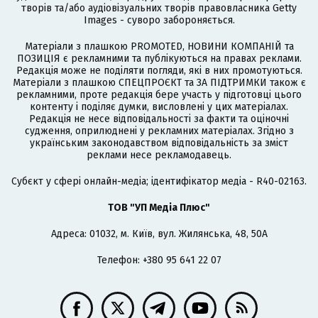
творів та/або аудіовізуальних творів правовласника Getty
Images - суворо забороняється.
Матеріали з плашкою PROMOTED, НОВИНИ КОМПАНІЙ та
ПОЗИЦІЯ є рекламними та публікуються на правах реклами.
Редакція може не поділяти погляди, які в них промотуються.
Матеріали з плашкою СПЕЦПРОЄКТ та ЗА ПІДТРИМКИ також є
рекламними, проте редакція бере участь у підготовці цього
контенту і поділяє думки, висловлені у цих матеріалах.
Редакція не несе відповідальності за факти та оціночні
судження, оприлюднені у рекламних матеріалах. Згідно з
українським законодавством відповідальність за зміст
реклами несе рекламодавець.
Cубєкт у сфері онлайн-медіа; ідентифікатор медіа - R40-02163.
ТОВ "УП Медіа Плюс"
Адреса: 01032, м. Київ, вул. Жилянська, 48, 50А
Телефон: +380 95 641 22 07