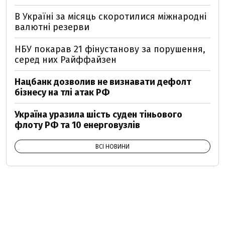
В Україні за місяць скоротилися міжнародні
валютні резерви
НБУ покарав 21 фінустанову за порушення,
серед них Райффайзен
Нацбанк дозволив не визнавати дефолт
бізнесу на тлі атак РФ
Україна уразила шість суден тіньового
флоту РФ та 10 енерговузлів
ВСІ НОВИНИ