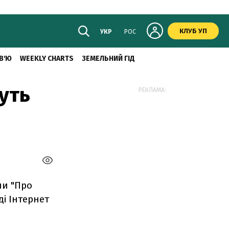
КЛУБ УП
УКР
РОС
В'Ю
WEEKLY CHARTS
ЗЕМЕЛЬНИЙ ГІД
уть
РЕКЛАМА:
ни "Про
ді Інтернет