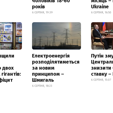
чоловіків 18-60
місяць –
років
Ukraine
6 СЕРПНЯ, 19:39
6 СЕРПНЯ, 16:50
нищили
Електроенергія
Путін зм
розподілятиметься
Централ
 двох
за новим
знизити
гігантів:
принципом –
ставку –
фіцит
Шмигаль
6 СЕРПНЯ, 15:07
6 СЕРПНЯ, 18:23