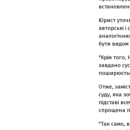
встановлен
Юрист уточн
авторські і
аналогічних
бути видом
"Крім того,
завдано сус
поширюється
Отже, заміс
суду, яка з
підставі вс
спрощена п
"Так само, 