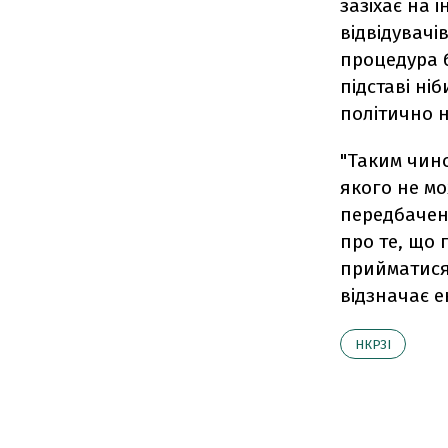
зазіхає на 
відвідувачі
процедура б
підставі ні
політично н
"Таким чино
якого не м
передбачен
про те, що 
прийматися 
відзначає е
НКРЗІ