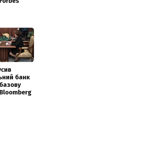
 Forbes
усив
ьний банк
 базову
 Bloomberg