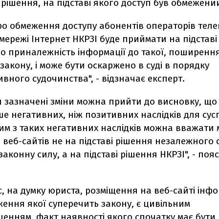
рішення, на підставі якого доступ був обмежени
ро обмеження доступу абонентів операторів теле
 мережі Інтернет НКРЗІ буде приймати на підстав
о приналежність інформації до такої, поширення
закону, і може бути оскаржено в суді в порядку
ивного судочинства", - відзначає експерт.
и зазначені зміни можна прийти до висновку, що
ше негативних, ніж позитивних наслідків для сус
им з таких негативних наслідків можна вважати
вeб-сайтів не на підставі рішення незалежного 
законну силу, а на підставі рішення НКРЗІ", - поя
с, на думку юриста, розміщення на вeб-сайті інфо
ення якої суперечить закону, є цивільним
енням, факт наявності якого спочатку має бути