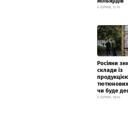
мільярдів
6 СЕРПНЯ, 12:10
Росіяни з
склади із
продукцією
тютюнових 
чи буде де
6 СЕРПНЯ, 18:04