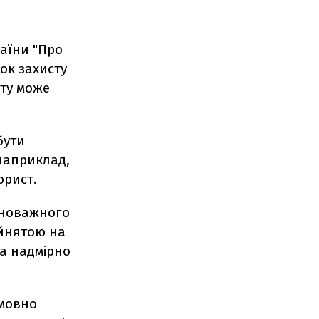
раїни "Про
ок захисту
йту може
бути
 наприклад,
юрист.
овноважного
ийнятою на
та надмірно
умовно