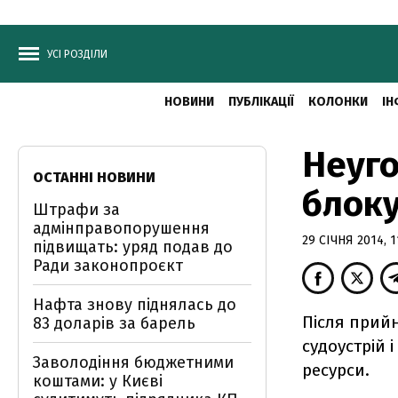
УСІ РОЗДІЛИ
НОВИНИ
ПУБЛІКАЦІЇ
КОЛОНКИ
ІН
Неуго
ОСТАННІ НОВИНИ
блок
Штрафи за
адмінправопорушення
29 СІЧНЯ 2014, 1
підвищать: уряд подав до
Ради законопроєкт
Нафта знову піднялась до
Після прийн
83 доларів за барель
судоустрій 
Заволодіння бюджетними
ресурси.
коштами: у Києві