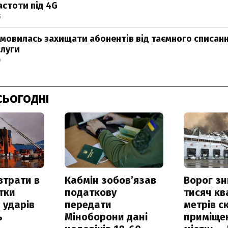
астоти під 4G
5
мовилась захищати абонентів від таємного списанн
луги
0
СЬОГОДНІ
втрати в
Кабмін зобовʼязав
Ворог з
итки
податкову
тисяч к
 ударів
передати
метрів с
ь
Міноборони дані
приміще