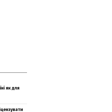
ні як для
іцензувати