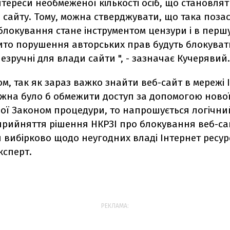
інтереси необмеженої кількості осіб, що становля
в сайту. Тому, можна стверджувати, що така поза
локування стане інструментом цензури і в першу
бито порушення авторських прав будуть блокуват
езручні для влади сайти ", - зазначає Кучерявий.
м, так як зараз важко знайти вeб-сайт в мережі 
ожна було б обмежити доступ за допомогою ново
ої Законом процедури, то напрошується логічни
прийняття рішення НКРЗІ про блокування вeб-са
вибірково щодо неугодних владі Інтернет ресурсі
ксперт.
РЕКЛАМА: