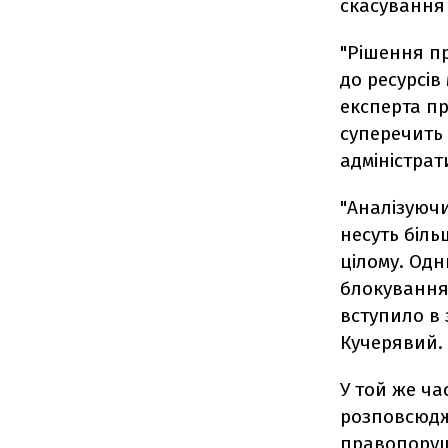
скасування 
"Рішення п
до ресурсів
експерта пр
суперечить 
адміністрат
"Аналізуюч
несуть біль
цілому. Одн
блокування 
вступило в 
Кучерявий.
У той же ча
розповсюдж
правопоруш