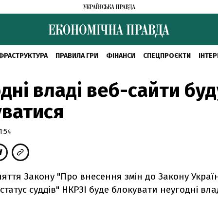
ФРАСТРУКТУРА
ПРАВИЛА ГРИ
ФІНАНСИ
СПЕЦПРОЄКТИ
ІНТЕР
дні владі вeб-сайти буд
уватися
1:54
яття Закону "Про внесення змін до Закону Украї
і статус суддів" НКРЗІ буде блокувати неугодні вла