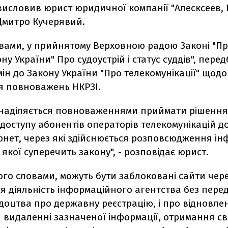
висловив юрист юридичної компанії "Алесксеев, 
Дмитро Кучерявий.
овами, у прийнятому Верховною радою Законі "П
ону України" Про судоустрій і статус суддів", пере
ін до Закону України "Про телекомунікації" щодо
 повноважень НКРЗІ.
І наділяється повноваженнями приймати рішення
оступу абонентів операторів телекомунікацій до
рнет, через які здійснюється розповсюдження ін
кої суперечить закону", - розповідає юрист.
ого словами, можуть бути заблоковані сайти чере
я діяльність інформаційного агентства без пер
доцтва про державну реєстрацію, і про відновле
 видаленні зазначеної інформації, отримання св