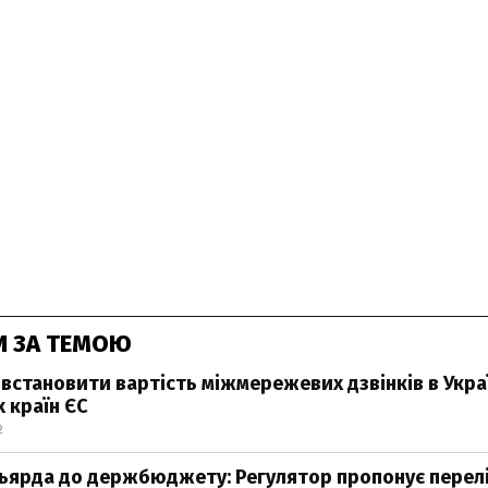
И ЗА ТЕМОЮ
 встановити вартість міжмережевих дзвінків в Украї
 країн ЄС
2
льярда до держбюджету: Регулятор пропонує перел