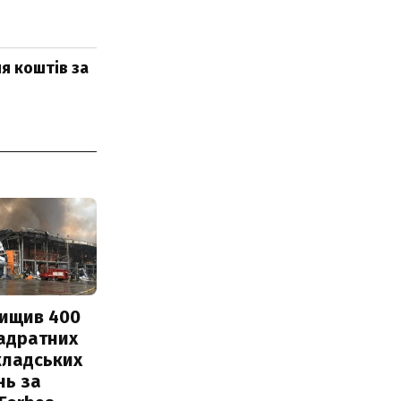
я коштів за
нищив 400
вадратних
кладських
нь за