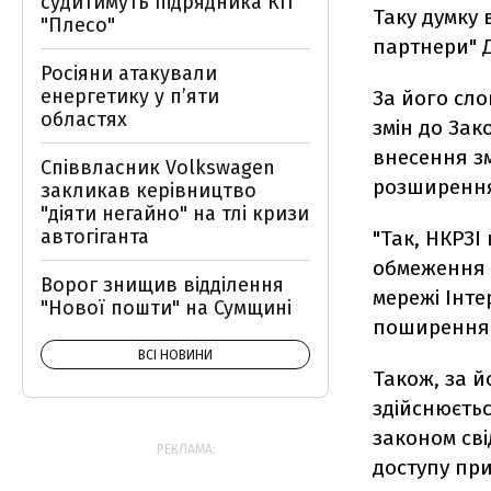
судитимуть підрядника КП
Таку думку 
"Плесо"
партнери" 
Росіяни атакували
енергетику у пʼяти
За його сл
областях
змін до Зак
внесення зм
Співвласник Volkswagen
розширення
закликав керівництво
"діяти негайно" на тлі кризи
автогіганта
"Так, НКРЗ
обмеження д
Ворог знищив відділення
мережі Інте
"Нової пошти" на Сумщині
поширення я
ВСІ НОВИНИ
Також, за й
здійснюєтьс
законом сві
РЕКЛАМА:
доступу при