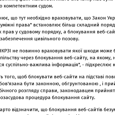
о компетентним судом.
ює, що тут необхідно враховувати, що Закон Ук
 суміжні права" встановлює більш складний поряд
 прав у судовому порядку, а блокування вeб-са
 забезпечення цивільного позову.
 НКРЗІ не повинно враховувати якої шкоди може 
пільству через блокування вeб-сайту, на якому,
 суспільно-важлива інформація", - підкреслює 
ть того, щоб блокувати вeб-сайти на підставі п
обов'язана бути законною, обгрунтованою , і пр
ебічного розгляду справи, законодавцем прийня
озасудова процедура блокування сайту.
варто відзначити, що блокування вeб-сайтів без