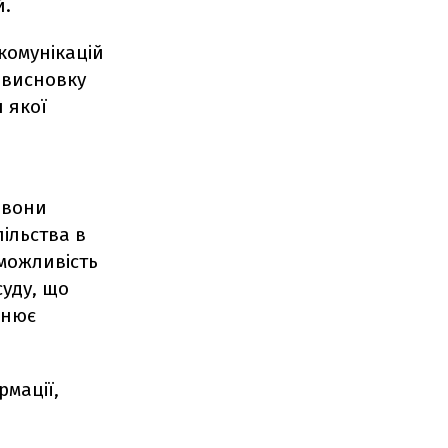
й.
комунікацій
і висновку
 якої
 вони
пільства в
 можливість
суду, що
снює
рмації,