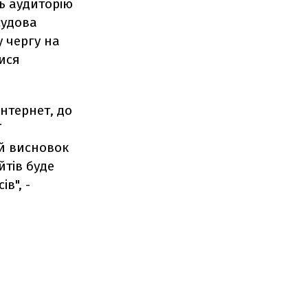
ть аудиторію
судова
 чергу на
ися
Інтернет, до
ї
й висновок
йтів буде
в", -