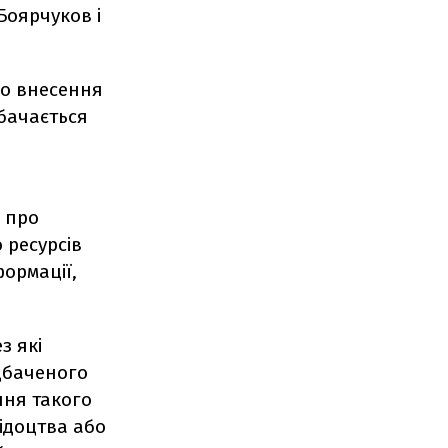
Боярчуков і
ро внесення
дбачається
 про
 ресурсів
формації,
з які
едбаченого
ння такого
ідоцтва або