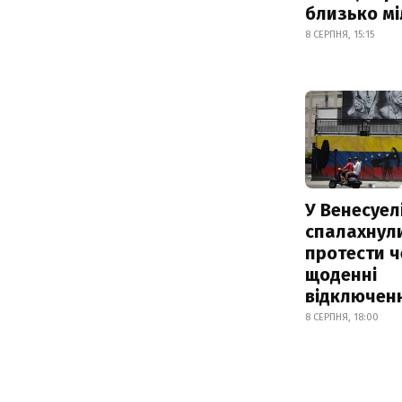
близько м
8 СЕРПНЯ, 15:15
У Венесуел
спалахнул
протести ч
щоденні
відключенн
8 СЕРПНЯ, 18:00