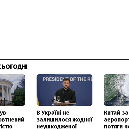
СЬОГОДНІ
ув
В Україні не
Китай з
овтневий
залишилося жодної
аеропорт
істю
неушкодженої
потяги ч