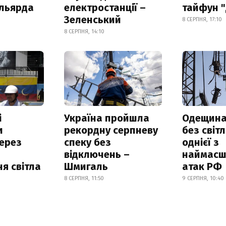
ільярда
електростанції –
тайфун 
Зеленський
8 СЕРПНЯ, 17:10
8 СЕРПНЯ, 14:10
і
Україна пройшла
Одещина
и
рекордну серпневу
без світл
ерез
спеку без
однієї з
відключень –
наймасш
я світла
Шмигаль
атак РФ
8 СЕРПНЯ, 11:50
9 СЕРПНЯ, 10:40