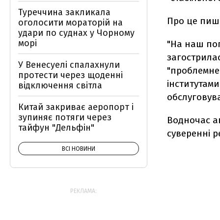
Туреччина закликала
Про це пи
оголосити мораторій на
удари по суднах у Чорному
морі
"На наш пог
загострилас
У Венесуелі спалахнули
"проблемне
протести через щоденні
інститутами
відключення світла
обслуговува
Китай закриває аеропорт і
зупиняє потяги через
Водночас аг
тайфун "Дельфін"
суверенні р
ВСІ НОВИНИ
РЕКЛАМА: