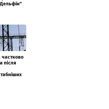
"Дельфін"
 частково
а після
табніших