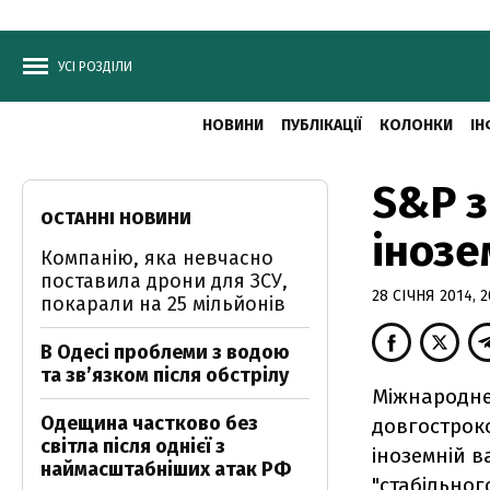
УСІ РОЗДІЛИ
НОВИНИ
ПУБЛІКАЦІЇ
КОЛОНКИ
ІН
S&P з
ОСТАННІ НОВИНИ
інозе
Компанію, яка невчасно
поставила дрони для ЗСУ,
28 СІЧНЯ 2014, 2
покарали на 25 мільйонів
В Одесі проблеми з водою
та звʼязком після обстрілу
Міжнародне
Одещина частково без
довгостроко
світла після однієї з
іноземній в
наймасштабніших атак РФ
"стабільного