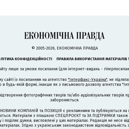
© 2005-2026, ЕКОНОМІЧНА ПРАВДА
ЛІТИКА КОНФІДЕНЦІЙНОСТІ
ПРАВИЛА ВИКОРИСТАННЯ МАТЕРІАЛІВ 
айту лише за умови посилання (для інтернет-видань - гіперпосиланн
му сайті із посиланням на агентство
"Інтерфакс-Україна"
, не підля
 будь-якій формі, інакше як з письмового дозволу агентства "Ін
відтворення фотографічних творів та/або аудіовізуальних творів п
забороняється.
НОВИНИ КОМПАНІЙ та ПОЗИЦІЯ є рекламними та публікуються на п
туються. Матеріали з плашкою СПЕЦПРОЄКТ та ЗА ПІДТРИМКИ також
 і поділяє думки, висловлені у цих матеріалах. Редакція не несе ві
атеріалах. Згідно з українським законодавством відповідальність 