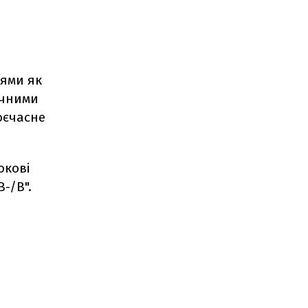
іями як
ичними
оєчасне
окові
-/B".