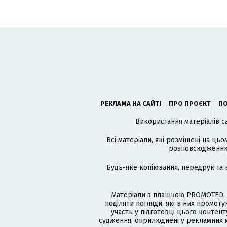
РЕКЛАМА НА САЙТІ
ПРО ПРОЄКТ
ПО
Використання матеріалів с
Всі матеріали, які розміщені на цьо
розповсюдженню в
Будь-яке копіювання, передрук та 
Матеріали з плашкою PROMOTED, 
поділяти погляди, які в них промо
участь у підготовці цього контенту
судження, оприлюднені у рекламних м