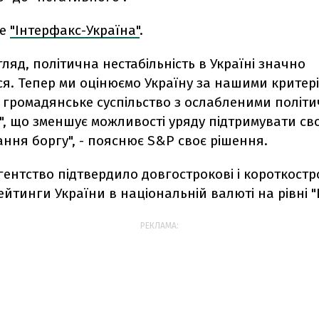
ше
"Інтерфакс-Україна"
.
ляд, політична нестабільність в Україні значно
я. Тепер ми оцінюємо Україну за нашими критер
 громадянське суспільство з ослабленими політ
", що зменшує можливості уряду підтримувати св
ння боргу", - пояснює S&P своє рішення.
ентство підтвердило довгострокові і короткостр
ейтинги України в національній валюті на рівні "B
РЕКЛАМА: