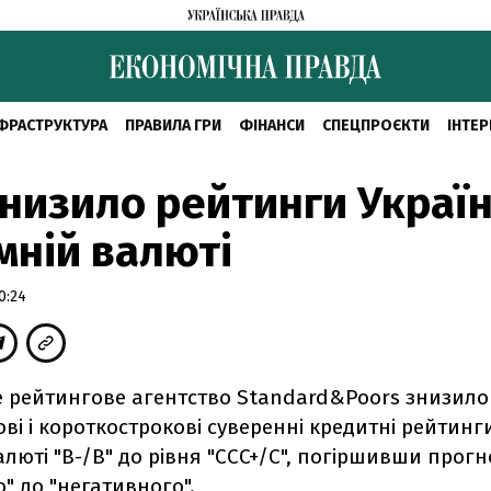
ФРАСТРУКТУРА
ПРАВИЛА ГРИ
ФІНАНСИ
СПЕЦПРОЄКТИ
ІНТЕР
низило рейтинги Україн
мній валюті
0:24
 рейтингове агентство Standard&Poors знизило
ві і короткострокові суверенні кредитні рейтинг
алюті "B-/B" до рівня "CCC+/С", погіршивши прогн
" ​​до "негативного".