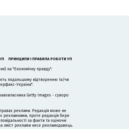
УП
ПРИНЦИПИ І ПРАВИЛА РОБОТИ УП
я) на "Економічну правду".
гають подальшому відтворенню та/чи
терфакс-Україна".
равовласника Getty Images - суворо
равах реклами. Редакція може не
 є рекламними, проте редакція бере
дповідальності за факти та оціночні
за зміст реклами несе рекламодавець.