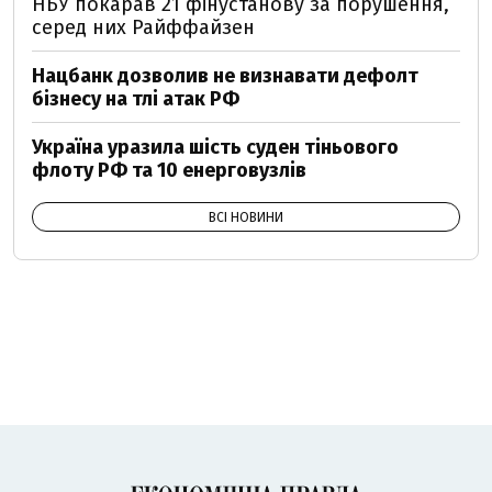
НБУ покарав 21 фінустанову за порушення,
серед них Райффайзен
Нацбанк дозволив не визнавати дефолт
бізнесу на тлі атак РФ
Україна уразила шість суден тіньового
флоту РФ та 10 енерговузлів
ВСІ НОВИНИ