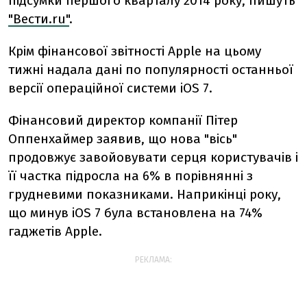
підсумки першого кварталу 2014 року, пишуть
"Вести.ru"
.
Крім фінансової звітності Apple на цьому
тижні надала дані по популярності останньої
версії операційної системи iOS 7.
Фінансовий директор компанії Пітер
Оппенхаймер заявив, що нова "вісь"
продовжує завойовувати серця користувачів і
її частка підросла на 6% в порівнянні з
грудневими показниками. Наприкінці року,
що минув iOS 7 була встановлена ​​на 74%
гаджетів Apple.
РЕКЛАМА: