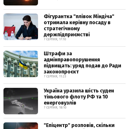
Фігурантка "плівок Міндіча"
отримала керівну посаду в
стратегічному
держпідприємстві
7 СЕРПНЯ, 17:10
Штрафи за
адмінправопорушення
підвищать: уряд подав до Ради
законопроєкт
7 СЕРПНЯ, 11:23
Україна уразила шість суден
тіньового флоту РФ та 10
енерговузлів
7 СЕРПНЯ, 18:10
"Епіцентр" розповів, скільки