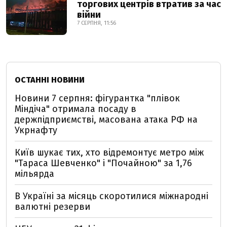
торгових центрів втратив за час
війни
7 СЕРПНЯ, 11:56
ОСТАННІ НОВИНИ
Новини 7 серпня: фігурантка "плівок
Міндіча" отримала посаду в
держпідприємстві, масована атака РФ на
Укрнафту
Київ шукає тих, хто відремонтує метро між
"Тараса Шевченко" і "Почайною" за 1,76
мільярда
В Україні за місяць скоротилися міжнародні
валютні резерви