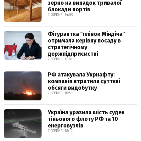
зерно на випадок тривалої
блокади портів
7 СЕРПНЯ, 14:00
Фігурантка "плівок Міндіча"
отримала керівну посаду в
стратегічному
держпідприємстві
7 СЕРПНЯ, 17:10
РФ атакувала Укрнафту:
компанія втратила суттєві
обсяги видобутку
7 СЕРПНЯ, 16:50
Україна уразила шість суден
тіньового флоту РФ та 10
енерговузлів
7 СЕРПНЯ, 18:10