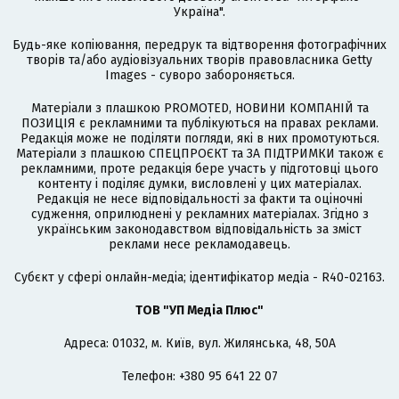
Україна".
Будь-яке копіювання, передрук та відтворення фотографічних
творів та/або аудіовізуальних творів правовласника Getty
Images - суворо забороняється.
Матеріали з плашкою PROMOTED, НОВИНИ КОМПАНІЙ та
ПОЗИЦІЯ є рекламними та публікуються на правах реклами.
Редакція може не поділяти погляди, які в них промотуються.
Матеріали з плашкою СПЕЦПРОЄКТ та ЗА ПІДТРИМКИ також є
рекламними, проте редакція бере участь у підготовці цього
контенту і поділяє думки, висловлені у цих матеріалах.
Редакція не несе відповідальності за факти та оціночні
судження, оприлюднені у рекламних матеріалах. Згідно з
українським законодавством відповідальність за зміст
реклами несе рекламодавець.
Cубєкт у сфері онлайн-медіа; ідентифікатор медіа - R40-02163.
ТОВ "УП Медіа Плюс"
Адреса: 01032, м. Київ, вул. Жилянська, 48, 50А
Телефон: +380 95 641 22 07