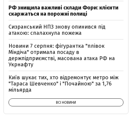
РФ знищила важливі склади Фори: клієнти
скаржаться на порожні полиці
Сизранський НПЗ знову опинився під
атакою: спалахнула пожежа
Новини 7 серпня: фігурантка "плівок
Міндіча" отримала посаду в
держпідприємстві, масована атака РФ на
Укрнафту
Київ шукає тих, хто відремонтує метро між
"Тараса Шевченко" і "Почайною" за 1,76
мільярда
ВСІ НОВИНИ