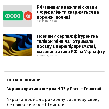
РФ знищила важливі склади
Фори: клієнти скаржаться на
порожні полиці
8 СЕРПНЯ, 10:40
Новини 7 серпня: фігурантка
"плівок Міндіча" отримала
посаду в держпідприємстві,
масована атака РФ на Укрнафту
7 СЕРПНЯ, 20:00
ОСТАННІ НОВИНИ
Україна уразила ще два НПЗ у Росії – Генштаб
Україна пройшла рекордну серпневу спеку
без відключень – Шмигаль