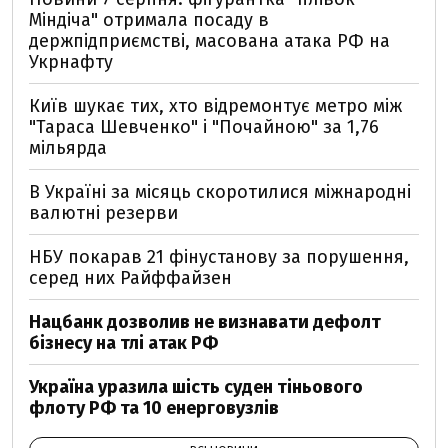
Міндіча" отримала посаду в
держпідприємстві, масована атака РФ на
Укрнафту
Київ шукає тих, хто відремонтує метро між
"Тараса Шевченко" і "Почайною" за 1,76
мільярда
В Україні за місяць скоротилися міжнародні
валютні резерви
НБУ покарав 21 фінустанову за порушення,
серед них Райффайзен
Нацбанк дозволив не визнавати дефолт
бізнесу на тлі атак РФ
Україна уразила шість суден тіньового
флоту РФ та 10 енерговузлів