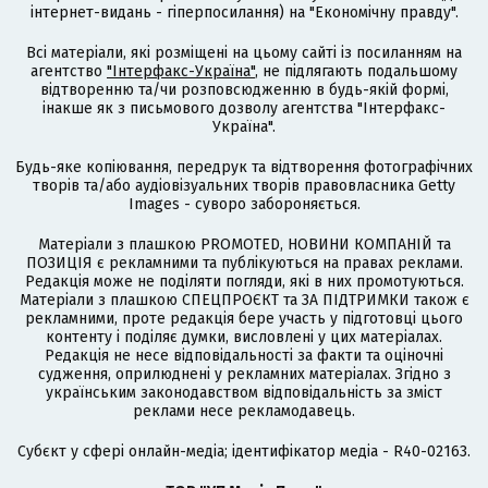
інтернет-видань - гіперпосилання) на "Економічну правду".
Всі матеріали, які розміщені на цьому сайті із посиланням на
агентство
"Інтерфакс-Україна"
, не підлягають подальшому
відтворенню та/чи розповсюдженню в будь-якій формі,
інакше як з письмового дозволу агентства "Інтерфакс-
Україна".
Будь-яке копіювання, передрук та відтворення фотографічних
творів та/або аудіовізуальних творів правовласника Getty
Images - суворо забороняється.
Матеріали з плашкою PROMOTED, НОВИНИ КОМПАНІЙ та
ПОЗИЦІЯ є рекламними та публікуються на правах реклами.
Редакція може не поділяти погляди, які в них промотуються.
Матеріали з плашкою СПЕЦПРОЄКТ та ЗА ПІДТРИМКИ також є
рекламними, проте редакція бере участь у підготовці цього
контенту і поділяє думки, висловлені у цих матеріалах.
Редакція не несе відповідальності за факти та оціночні
судження, оприлюднені у рекламних матеріалах. Згідно з
українським законодавством відповідальність за зміст
реклами несе рекламодавець.
Cубєкт у сфері онлайн-медіа; ідентифікатор медіа - R40-02163.