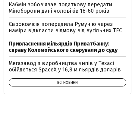
Кабмін зобовʼязав податкову передати
Міноборони дані чоловіків 18-60 років
Єврокомісія попередила Румунію через
наміри відкласти відмову від вугільних ТЕС
Привласнення мільярдів Приватбанку:
справу Коломойського скерували до суду
Мегазавод з виробництва чипів у Техасі
обійдеться SpaceX у 16,8 мільярдів доларів
ВСІ НОВИНИ