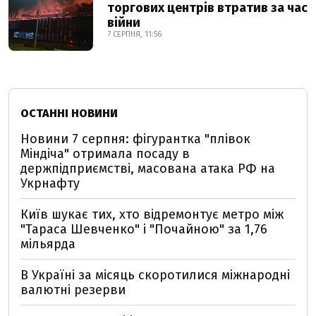
торгових центрів втратив за час
війни
7 СЕРПНЯ, 11:56
ОСТАННІ НОВИНИ
Новини 7 серпня: фігурантка "плівок
Міндіча" отримала посаду в
держпідприємстві, масована атака РФ на
Укрнафту
Київ шукає тих, хто відремонтує метро між
"Тараса Шевченко" і "Почайною" за 1,76
мільярда
В Україні за місяць скоротилися міжнародні
валютні резерви