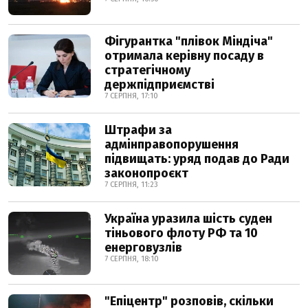
Фігурантка "плівок Міндіча"
отримала керівну посаду в
стратегічному
держпідприємстві
7 СЕРПНЯ, 17:10
Штрафи за
адмінправопорушення
підвищать: уряд подав до Ради
законопроєкт
7 СЕРПНЯ, 11:23
Україна уразила шість суден
тіньового флоту РФ та 10
енерговузлів
7 СЕРПНЯ, 18:10
"Епіцентр" розповів, скільки