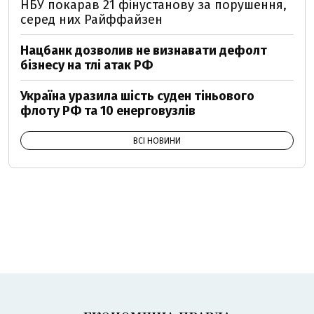
НБУ покарав 21 фінустанову за порушення,
серед них Райффайзен
Нацбанк дозволив не визнавати дефолт
бізнесу на тлі атак РФ
Україна уразила шість суден тіньового
флоту РФ та 10 енерговузлів
ВСІ НОВИНИ