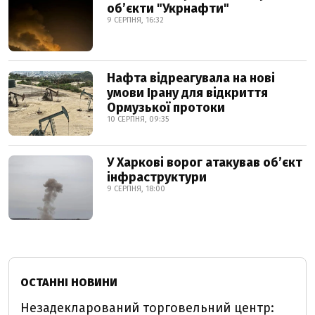
обʼєкти "Укрнафти"
9 СЕРПНЯ, 16:32
Нафта відреагувала на нові
умови Ірану для відкриття
Ормузької протоки
10 СЕРПНЯ, 09:35
У Харкові ворог атакував обʼєкт
інфраструктури
9 СЕРПНЯ, 18:00
ОСТАННІ НОВИНИ
Незадекларований торговельний центр: