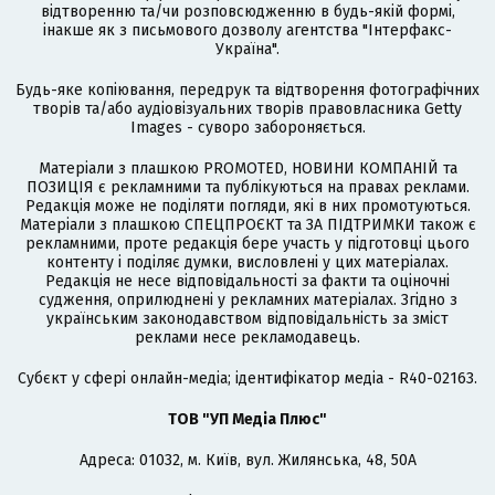
відтворенню та/чи розповсюдженню в будь-якій формі,
інакше як з письмового дозволу агентства "Інтерфакс-
Україна".
Будь-яке копіювання, передрук та відтворення фотографічних
творів та/або аудіовізуальних творів правовласника Getty
Images - суворо забороняється.
Матеріали з плашкою PROMOTED, НОВИНИ КОМПАНІЙ та
ПОЗИЦІЯ є рекламними та публікуються на правах реклами.
Редакція може не поділяти погляди, які в них промотуються.
Матеріали з плашкою СПЕЦПРОЄКТ та ЗА ПІДТРИМКИ також є
рекламними, проте редакція бере участь у підготовці цього
контенту і поділяє думки, висловлені у цих матеріалах.
Редакція не несе відповідальності за факти та оціночні
судження, оприлюднені у рекламних матеріалах. Згідно з
українським законодавством відповідальність за зміст
реклами несе рекламодавець.
Cубєкт у сфері онлайн-медіа; ідентифікатор медіа - R40-02163.
ТОВ "УП Медіа Плюс"
Адреса: 01032, м. Київ, вул. Жилянська, 48, 50А