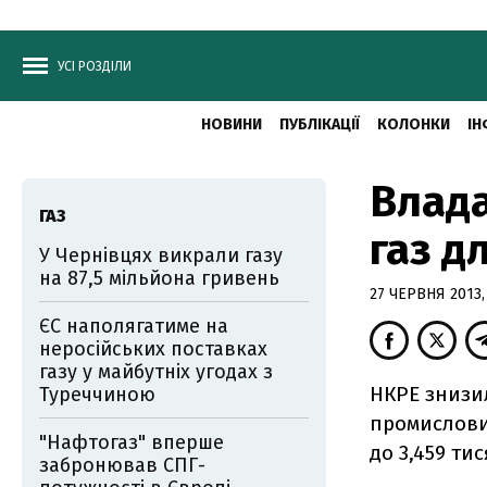
УСІ РОЗДІЛИ
НОВИНИ
ПУБЛІКАЦІЇ
КОЛОНКИ
ІН
Влада
ГАЗ
газ д
У Чернівцях викрали газу
на 87,5 мільйона гривень
27 ЧЕРВНЯ 2013,
ЄС наполягатиме на
неросійських поставках
газу у майбутніх угодах з
НКРЕ знизи
Туреччиною
промислових
"Нафтогаз" вперше
до 3,459 тис
забронював СПГ-