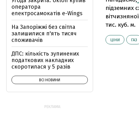
Угода закрита: Uklon купив
оператора
підземних с
електросамокатів e-Wings
вітчизняної
тис. куб. м.
На Запоріжжі без світла
залишилися п'ять тисяч
споживачів
ЦІНИ
ГАЗ
ДПС: кількість зупинених
податкових накладних
скоротилася у 5 разів
ВСІ НОВИНИ
РЕКЛАМА: