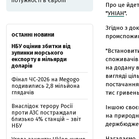
потужності в Європі
Про це йдет
"
УНІАН
".
Згідно з до
ОСТАННІ НОВИНИ
промспожива
НБУ оцінив збитки від
"Встановит
зупинки морського
споживачів 
експорту в мільярди
доларів
на додану в
вигляді ціл
Фінал ЧС-2026 на Megogo
постачання 
подивились 2,8 мільйона
глядачів
тис гривень 
Внаслідок терору Росії
Іншою своє
проти АЗС постраждали
на природни
близько 4% станцій – звіт
держбюджету,
НБУ
Нагадаємо,