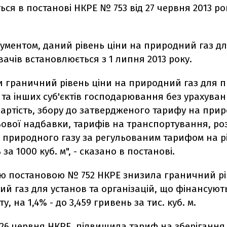
ься в постанові НКРЕ № 753 від 27 червня 2013 ро
кументом, даний рівень ціни на природний газ д
чів встановлюється з 1 липня 2013 року.
и граничний рівень ціни на природний газ для 
та інших суб'єктів господарювання без урахува
артість, збору до затвердженого тарифу на прир
ьової надбавки, тарифів на транспортування, роз
природного газу за регульованим тарифом на рів
за 1000 куб. м", - сказано в постанові.
ю постановою № 752 НКРЕ знизила граничний рі
й газ для установ та організацій, що фінансуют
 на 1,4% - до 3,459 гривень за тис. куб. м.
26 червня НКРЕ, підвищила тариф на зберігання