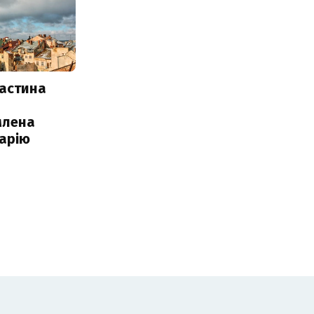
частина
млена
арію