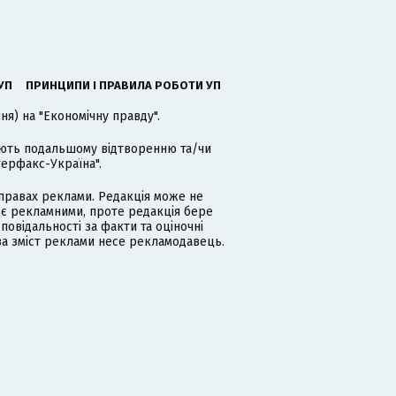
УП
ПРИНЦИПИ І ПРАВИЛА РОБОТИ УП
я) на "Економічну правду".
гають подальшому відтворенню та/чи
терфакс-Україна".
равах реклами. Редакція може не
 є рекламними, проте редакція бере
дповідальності за факти та оціночні
за зміст реклами несе рекламодавець.