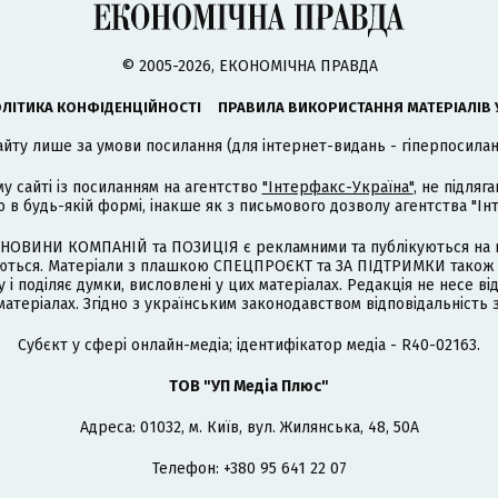
© 2005-2026, ЕКОНОМІЧНА ПРАВДА
ЛІТИКА КОНФІДЕНЦІЙНОСТІ
ПРАВИЛА ВИКОРИСТАННЯ МАТЕРІАЛІВ 
айту лише за умови посилання (для інтернет-видань - гіперпосиланн
му сайті із посиланням на агентство
"Інтерфакс-Україна"
, не підля
 будь-якій формі, інакше як з письмового дозволу агентства "Ін
НОВИНИ КОМПАНІЙ та ПОЗИЦІЯ є рекламними та публікуються на п
туються. Матеріали з плашкою СПЕЦПРОЄКТ та ЗА ПІДТРИМКИ також
 і поділяє думки, висловлені у цих матеріалах. Редакція не несе ві
атеріалах. Згідно з українським законодавством відповідальність 
Cубєкт у сфері онлайн-медіа; ідентифікатор медіа - R40-02163.
ТОВ "УП Медіа Плюс"
Адреса: 01032, м. Київ, вул. Жилянська, 48, 50А
Телефон: +380 95 641 22 07