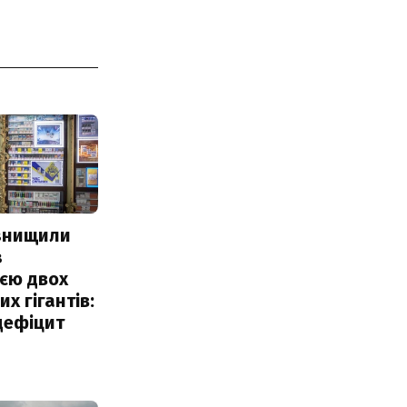
 знищили
з
єю двох
х гігантів:
дефіцит