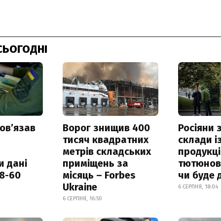
СЬОГОДНІ
овʼязав
Ворог знищив 400
Росіяни
тисяч квадратних
склади і
метрів складських
продукці
и дані
приміщень за
тютюнови
18-60
місяць – Forbes
чи буде 
Ukraine
6 СЕРПНЯ, 18:04
6 СЕРПНЯ, 16:50