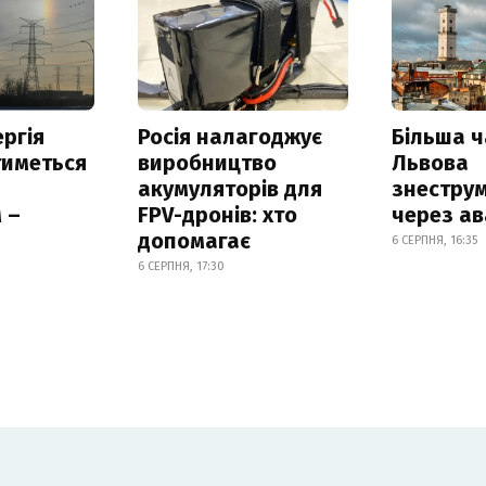
ргія
Росія налагоджує
Більша 
тиметься
виробництво
Львова
акумуляторів для
знестру
 –
FPV-дронів: хто
через ав
допомагає
6 СЕРПНЯ, 16:35
6 СЕРПНЯ, 17:30