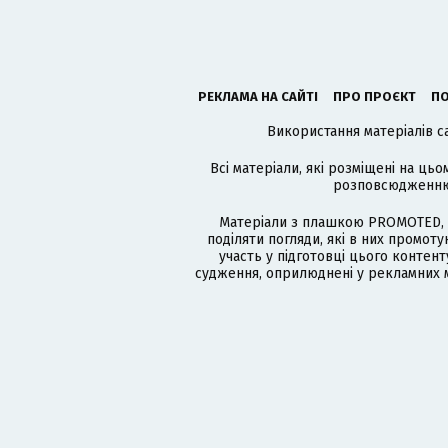
РЕКЛАМА НА САЙТІ
ПРО ПРОЄКТ
ПО
Використання матеріалів с
Всі матеріали, які розміщені на цьо
розповсюдженню в
Матеріали з плашкою PROMOTED, 
поділяти погляди, які в них промо
участь у підготовці цього контенту
судження, оприлюднені у рекламних м