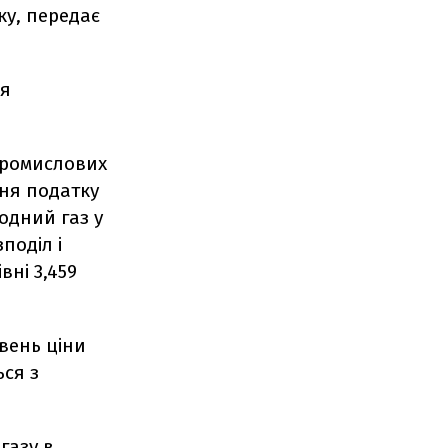
ку, передає
ля
промислових
ння податку
одний газ у
поділ і
ні 3,459
вень ціни
ься з
 газу
в