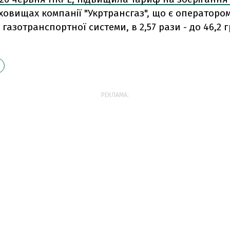
ховищах компанії "Укртрансгаз", що є операторо
 газотранспортної системи, в 2,57 рази - до 46,2 
РЕКЛАМА: