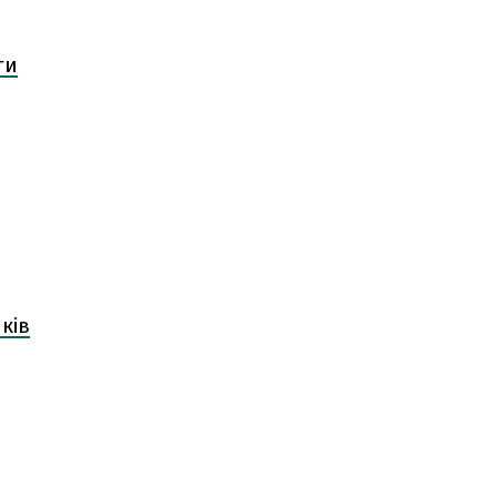
ги
ків