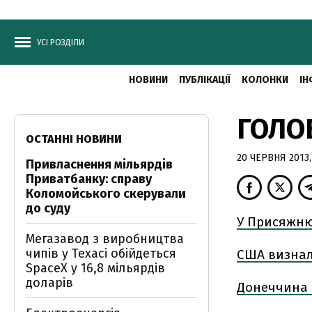
УСІ РОЗДІЛИ
НОВИНИ
ПУБЛІКАЦІЇ
КОЛОНКИ
ІН
ГОЛОВ
ОСТАННІ НОВИНИ
20 ЧЕРВНЯ 2013,
Привласнення мільярдів
Приватбанку: справу
Коломойського скерували
до суду
У Присяжню
Мегазавод з виробництва
чипів у Техасі обійдеться
США визнал
SpaceX у 16,8 мільярдів
доларів
Донеччина 