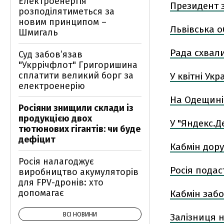
Електроенергія
Президент 
розподілятиметься за
новим принципом –
Львівська о
Шмигаль
Рада схвал
Суд забов’язав
"Укррічфлот" Григоришина
сплатити великий борг за
У квітні Ук
електроенерію
На Одещині 
Росіяни знищили склади із
продукцією двох
У "Яндекс.Д
тютюнових гігантів: чи буде
дефіцит
Кабмін дору
Росія налагоджує
Росія подас
виробництво акумуляторів
для FPV-дронів: хто
допомагає
Кабмін заб
ВСІ НОВИНИ
Залізниця н