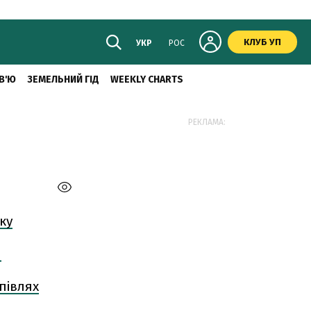
КЛУБ УП
УКР
РОС
В'Ю
ЗЕМЕЛЬНИЙ ГІД
WEEKLY CHARTS
РЕКЛАМА:
ку
и
півлях