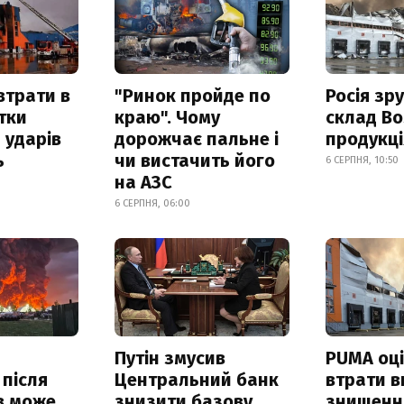
втрати в
"Ринок пройде по
Росія зр
итки
краю". Чому
склад Bo
 ударів
дорожчає пальне і
продукц
ь
чи вистачить його
6 СЕРПНЯ, 10:50
на АЗС
6 СЕРПНЯ, 06:00
Путін змусив
PUMA оц
 після
Центральний банк
втрати в
в може
знизити базову
знищення