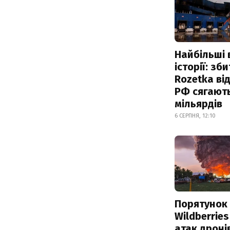
Найбільші 
історії: зб
Rozetka від
РФ сягают
мільярдів
6 СЕРПНЯ, 12:10
Порятунок
Wildberries
атак дроні