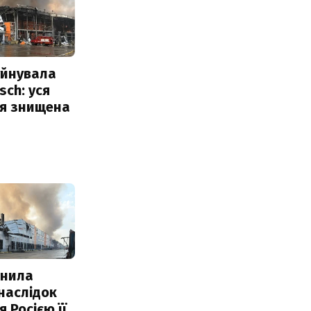
уйнувала
sch: уся
ія знищена
інила
наслідок
 Росією її