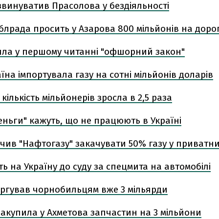
звинуватив Прасолова у бездіяльності
блрада просить у Азарова 800 мільйонів на доро
ила у першому читанні "офшорний закон"
раїна імпортувала газу на сотні мільйонів доларів
кількість мільйонерів зросла в 2,5 раза
еньги" кажуть, що не працюють в Україні
чив "Нафтогазу" закачувати 50% газу у приватни
ть на Україну до суду за спецмита на автомобілі
оргував чорнобильцям вже 3 мільярди
акупила у Ахметова запчастин на 3 мільйони