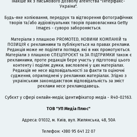
інакше як з письмового дозволу агентства "Інтерфакс-
Україна".
Будь-яке копіювання, передрук та відтворення фотографічних
творів та/або аудіовізуальних творів правовласника Getty
Images - суворо забороняється.
Матеріали з плашкою PROMOTED, НОВИНИ КОМПАНІЙ та
ПОЗИЦІЯ є рекламними та публікуються на правах реклами.
Редакція може не поділяти погляди, які в них промотуються.
Матеріали з плашкою СПЕЦПРОЄКТ та ЗА ПІДТРИМКИ також є
рекламними, проте редакція бере участь у підготовці цього
контенту і поділяє думки, висловлені у цих матеріалах.
Редакція не несе відповідальності за факти та оціночні
судження, оприлюднені у рекламних матеріалах. Згідно з
українським законодавством відповідальність за зміст
реклами несе рекламодавець.
Cубєкт у сфері онлайн-медіа; ідентифікатор медіа - R40-02163.
ТОВ "УП Медіа Плюс"
Адреса: 01032, м. Київ, вул. Жилянська, 48, 50А
Телефон: +380 95 641 22 07