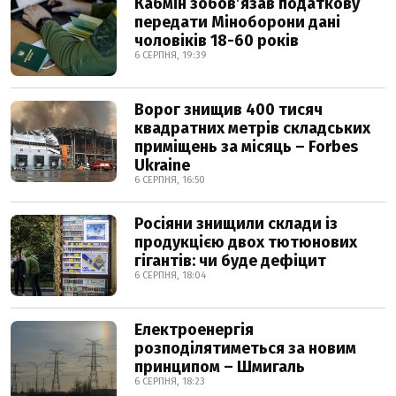
Кабмін зобовʼязав податкову
передати Міноборони дані
чоловіків 18-60 років
6 СЕРПНЯ, 19:39
Ворог знищив 400 тисяч
квадратних метрів складських
приміщень за місяць – Forbes
Ukraine
6 СЕРПНЯ, 16:50
Росіяни знищили склади із
продукцією двох тютюнових
гігантів: чи буде дефіцит
6 СЕРПНЯ, 18:04
Електроенергія
розподілятиметься за новим
принципом – Шмигаль
6 СЕРПНЯ, 18:23