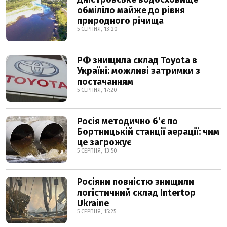
обміліло майже до рівня
природного річища
5 СЕРПНЯ, 13:20
РФ знищила склад Toyota в
Україні: можливі затримки з
постачанням
5 СЕРПНЯ, 17:20
Росія методично б’є по
Бортницькій станції аерації: чим
це загрожує
5 СЕРПНЯ, 13:50
Росіяни повністю знищили
логістичний склад Intertop
Ukraine
5 СЕРПНЯ, 15:25