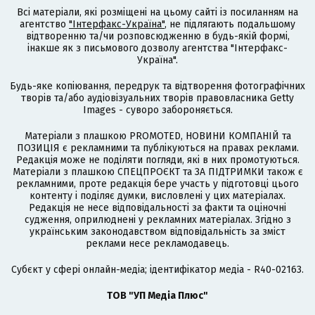
Всі матеріали, які розміщені на цьому сайті із посиланням на
агентство
"Інтерфакс-Україна"
, не підлягають подальшому
відтворенню та/чи розповсюдженню в будь-якій формі,
інакше як з письмового дозволу агентства "Інтерфакс-
Україна".
Будь-яке копіювання, передрук та відтворення фотографічних
творів та/або аудіовізуальних творів правовласника Getty
Images - суворо забороняється.
Матеріали з плашкою PROMOTED, НОВИНИ КОМПАНІЙ та
ПОЗИЦІЯ є рекламними та публікуються на правах реклами.
Редакція може не поділяти погляди, які в них промотуються.
Матеріали з плашкою СПЕЦПРОЄКТ та ЗА ПІДТРИМКИ також є
рекламними, проте редакція бере участь у підготовці цього
контенту і поділяє думки, висловлені у цих матеріалах.
Редакція не несе відповідальності за факти та оціночні
судження, оприлюднені у рекламних матеріалах. Згідно з
українським законодавством відповідальність за зміст
реклами несе рекламодавець.
Cубєкт у сфері онлайн-медіа; ідентифікатор медіа - R40-02163.
ТОВ "УП Медіа Плюс"