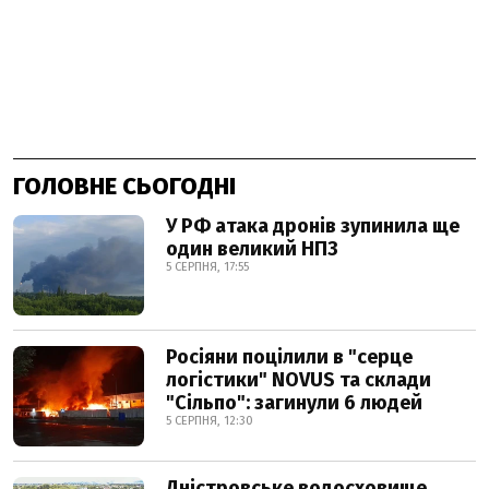
ГОЛОВНЕ СЬОГОДНІ
У РФ атака дронів зупинила ще
один великий НПЗ
5 СЕРПНЯ, 17:55
Росіяни поцілили в "серце
логістики" NOVUS та склади
"Сільпо": загинули 6 людей
5 СЕРПНЯ, 12:30
Дністровське водосховище