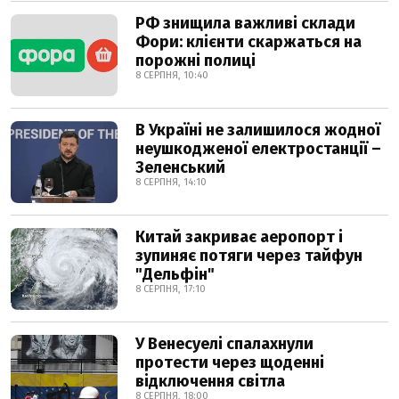
РФ знищила важливі склади
Фори: клієнти скаржаться на
порожні полиці
8 СЕРПНЯ, 10:40
В Україні не залишилося жодної
неушкодженої електростанції –
Зеленський
8 СЕРПНЯ, 14:10
Китай закриває аеропорт і
зупиняє потяги через тайфун
"Дельфін"
8 СЕРПНЯ, 17:10
У Венесуелі спалахнули
протести через щоденні
відключення світла
8 СЕРПНЯ, 18:00