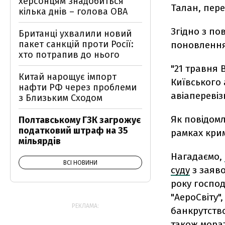
херсонцям знадобиться
Талан, пере
кілька днів – голова ОВА
Згідно з по
Британці ухвалили новий
пакет санкцій проти Росії:
поновлення
хто потрапив до нього
"21 травня
Китай нарощує імпорт
Київського
нафти РФ через проблеми
авіаперевіз
з Близьким Сходом
Як повідомл
Полтавському ГЗК загрожує
податковий штраф на 35
рамках кри
мільярдів
Нагадаємо,
ВСІ НОВИНИ
суду
з заяво
року господ
"АероСвіту"
РЕКЛАМА:
банкрутство
також мора