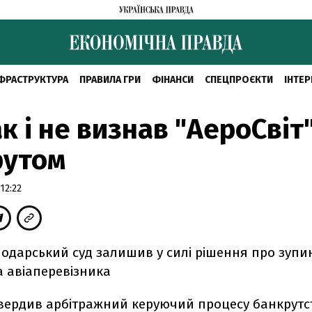
ФРАСТРУКТУРА
ПРАВИЛА ГРИ
ФІНАНСИ
СПЕЦПРОЄКТИ
ІНТЕР
ак і не визнав "АероСвіт
рутом
12:22
одарський суд залишив у силі рішення про зупи
а авіаперевізника
твердив арбітражний керуючий процесу банкрутс