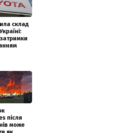
ила склад
Україні:
 затримки
чанням
ок
es після
нів може
ти як