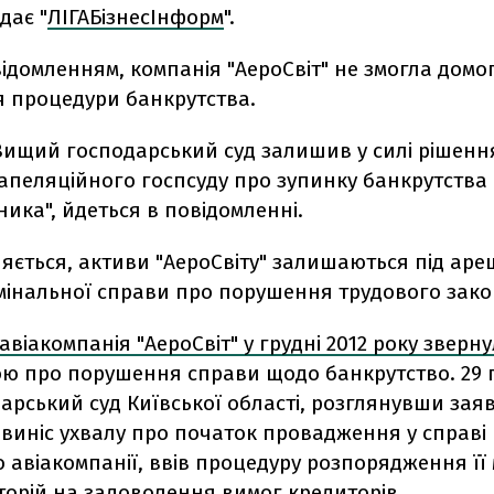
дає "
ЛІГАБізнесІнформ
".
відомленням, компанія "АероСвіт" не змогла домо
 процедури банкрутства.
 Вищий господарський суд залишив у силі рішенн
 апеляційного госпсуду про зупинку банкрутства
ника", йдеться в повідомленні.
яється, активи "АероСвіту" залишаються під аре
мінальної справи про порушення трудового зако
авіакомпанія "АероСвіт" у грудні 2012 року зверн
ю про порушення справи щодо банкрутство. 29 г
арський суд Київської області, розглянувши зая
, виніс ухвалу про початок провадження у справі
 авіакомпанії, ввів процедуру розпорядження її
торій на задоволення вимог кредиторів.