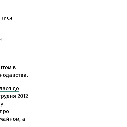
гтися
я
штом в
нодавства.
улася до
рудня 2012
ву
 про
 майном, а