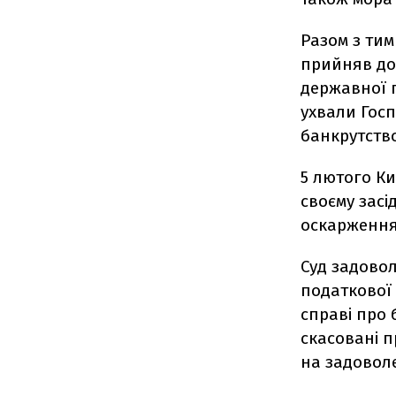
Разом з тим
прийняв до
державної п
ухвали Госп
банкрутство
5 лютого К
своєму засі
оскарження
Суд задово
податкової 
справі про 
скасовані 
на задовол