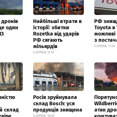
 дронів
Найбільші втрати в
РФ знищ
ще один
історії: збитки
Toyota в 
ПЗ
Rozetka від ударів
можливі
РФ сягають
з поста
мільярдів
5 СЕРПНЯ, 17:20
6 СЕРПНЯ, 12:10
вністю
Росія зруйнувала
Порятун
склад Bosch: уся
Wildberri
й склад
продукція знищена
атак дро
raine
коштува
6 СЕРПНЯ, 10:50