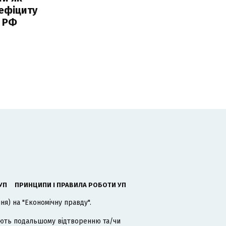
ефіциту
 РФ
УП
ПРИНЦИПИ І ПРАВИЛА РОБОТИ УП
я) на "Економічну правду".
гають подальшому відтворенню та/чи