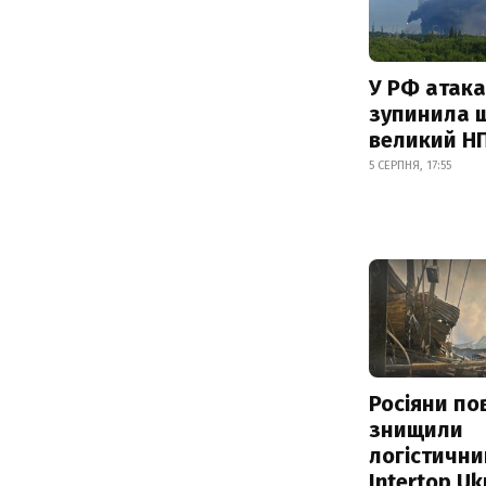
У РФ атака
зупинила 
великий Н
5 СЕРПНЯ, 17:55
Росіяни по
знищили
логістични
Intertop Uk