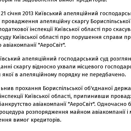
 21 січня 2013 Київський апеляційний господарсь
 провадження апеляційну скаргу Бориспільської
одаткової інспекції Київської області про скасу
суду Київської області про порушення справи п
 авіакомпанії "АероСвіт".
иївський апеляційний господарський суд розглян
данні скаргу відносно ухвали місцевого господарс
 якої в апеляційному порядку не передбачено.
льнив прохання Бориспільської об'єднаної держ
інспекції Київської області, припинивши прова
банкрутство авіакомпанії "АероСвіт". Одночасно 
процедура розпорядження майном авіакомпанії і 
ення вимог кредиторів.