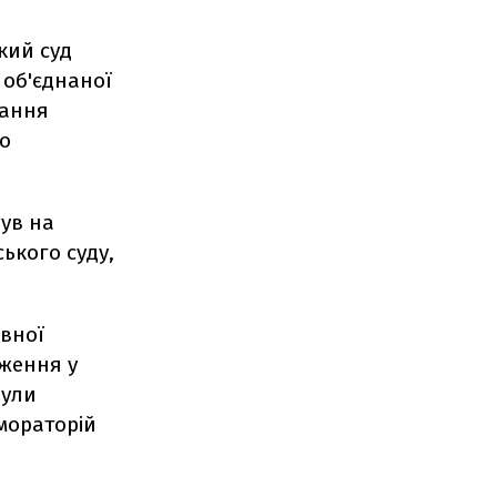
кий суд
 об'єднаної
вання
ро
ув на
ького суду,
авної
дження у
були
мораторій