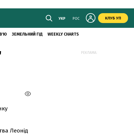
КЛУБ УП
УКР
РОС
В'Ю
ЗЕМЕЛЬНИЙ ГІД
WEEKLY CHARTS
"
РЕКЛАМА:
нку
тва Леонід