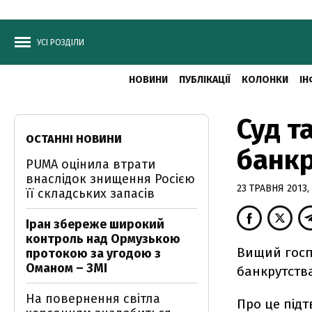
УСІ РОЗДІЛИ
НОВИНИ
ПУБЛІКАЦІЇ
КОЛОНКИ
ІН
Суд т
ОСТАННІ НОВИНИ
банк
PUMA оцінила втрати
внаслідок знищення Росією
23 ТРАВНЯ 2013, 
її складських запасів
Іран збереже широкий
контроль над Ормузькою
Вищий госп
протокою за угодою з
Оманом – ЗМІ
банкрутств
На повернення світла
Про це під