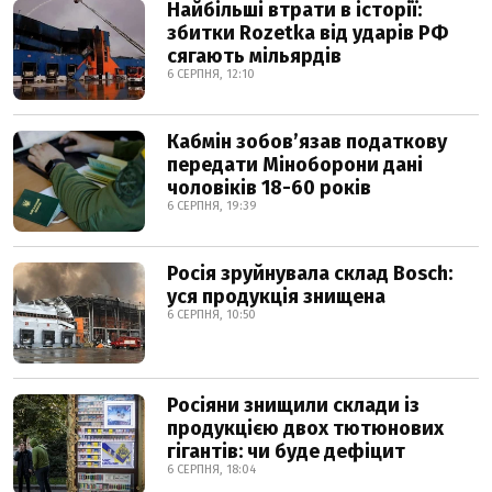
Найбільші втрати в історії:
збитки Rozetka від ударів РФ
сягають мільярдів
6 СЕРПНЯ, 12:10
Кабмін зобовʼязав податкову
передати Міноборони дані
чоловіків 18-60 років
6 СЕРПНЯ, 19:39
Росія зруйнувала склад Bosch:
уся продукція знищена
6 СЕРПНЯ, 10:50
Росіяни знищили склади із
продукцією двох тютюнових
гігантів: чи буде дефіцит
6 СЕРПНЯ, 18:04