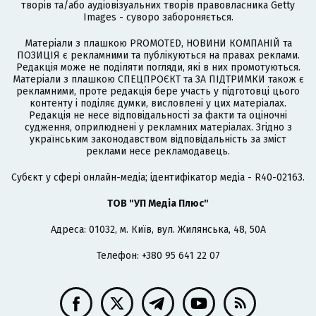
творів та/або аудіовізуальних творів правовласника Getty
Images - суворо забороняється.
Матеріали з плашкою PROMOTED, НОВИНИ КОМПАНІЙ та
ПОЗИЦІЯ є рекламними та публікуються на правах реклами.
Редакція може не поділяти погляди, які в них промотуються.
Матеріали з плашкою СПЕЦПРОЄКТ та ЗА ПІДТРИМКИ також є
рекламними, проте редакція бере участь у підготовці цього
контенту і поділяє думки, висловлені у цих матеріалах.
Редакція не несе відповідальності за факти та оціночні
судження, оприлюднені у рекламних матеріалах. Згідно з
українським законодавством відповідальність за зміст
реклами несе рекламодавець.
Cубєкт у сфері онлайн-медіа; ідентифікатор медіа - R40-02163.
ТОВ "УП Медіа Плюс"
Адреса: 01032, м. Київ, вул. Жилянська, 48, 50А
Телефон: +380 95 641 22 07