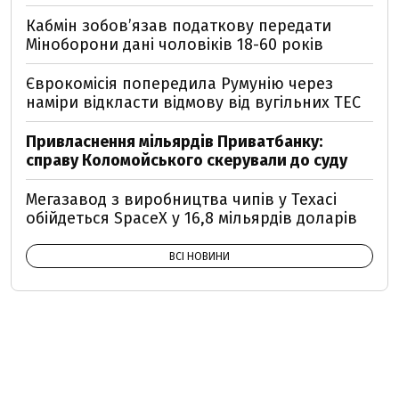
Кабмін зобовʼязав податкову передати
Міноборони дані чоловіків 18-60 років
Єврокомісія попередила Румунію через
наміри відкласти відмову від вугільних ТЕС
Привласнення мільярдів Приватбанку:
справу Коломойського скерували до суду
Мегазавод з виробництва чипів у Техасі
обійдеться SpaceX у 16,8 мільярдів доларів
ВСІ НОВИНИ