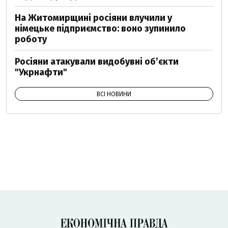
На Житомирщині росіяни влучили у
німецьке підприємство: воно зупинило
роботу
Росіяни атакували видобувні обʼєкти
"Укрнафти"
ВСІ НОВИНИ