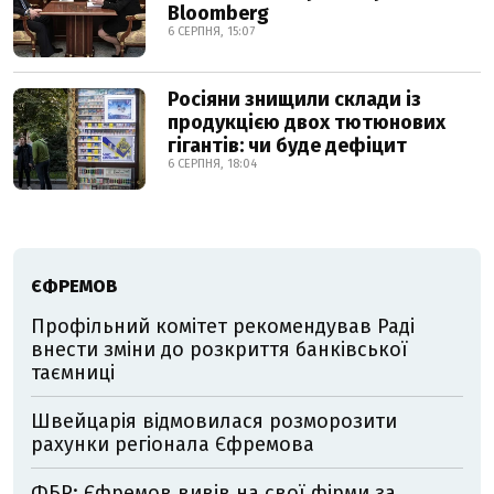
Bloomberg
6 СЕРПНЯ, 15:07
Росіяни знищили склади із
продукцією двох тютюнових
гігантів: чи буде дефіцит
6 СЕРПНЯ, 18:04
ЄФРЕМОВ
Профільний комітет рекомендував Раді
внести зміни до розкриття банківської
таємниці
Швейцарія відмовилася розморозити
рахунки регіонала Єфремова
ФБР: Єфремов вивів на свої фірми за