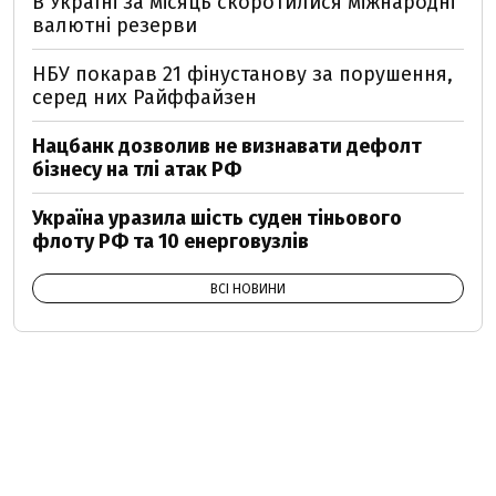
В Україні за місяць скоротилися міжнародні
валютні резерви
НБУ покарав 21 фінустанову за порушення,
серед них Райффайзен
Нацбанк дозволив не визнавати дефолт
бізнесу на тлі атак РФ
Україна уразила шість суден тіньового
флоту РФ та 10 енерговузлів
ВСІ НОВИНИ