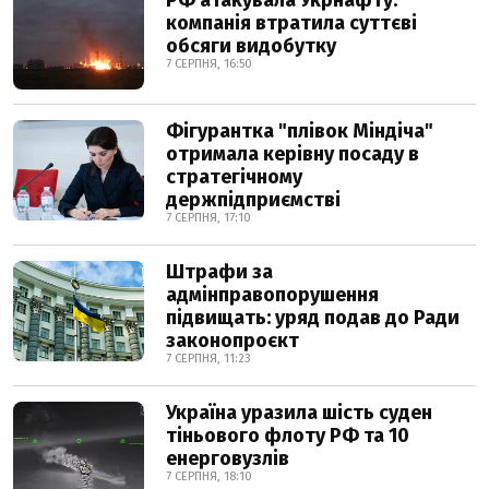
РФ атакувала Укрнафту:
компанія втратила суттєві
обсяги видобутку
7 СЕРПНЯ, 16:50
Фігурантка "плівок Міндіча"
отримала керівну посаду в
стратегічному
держпідприємстві
7 СЕРПНЯ, 17:10
Штрафи за
адмінправопорушення
підвищать: уряд подав до Ради
законопроєкт
7 СЕРПНЯ, 11:23
Україна уразила шість суден
тіньового флоту РФ та 10
енерговузлів
7 СЕРПНЯ, 18:10