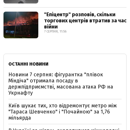
"Епіцентр" розповів, скільки
торгових центрів втратив за час
війни
7 СЕРПНЯ, 11:56
ОСТАННІ НОВИНИ
Новини 7 серпня: фігурантка "плівок
Міндіча" отримала посаду в
держпідприємстві, масована атака РФ на
Укрнафту
Київ шукає тих, хто відремонтує метро між
"Тараса Шевченко" і "Почайною" за 1,76
мільярда