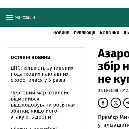
УСІ РОЗДІЛИ
НОВИНИ
ПУБЛІКАЦІЇ
КОЛОНКИ
ІН
Азаро
ОСТАННІ НОВИНИ
збір н
ДПС: кількість зупинених
податкових накладних
не ку
скоротилася у 5 разів
3 ВЕРЕСНЯ 2012,
Черговий маркетплейс
відмовився
відшкодовувати росіянам
збитки, якщо його
атакують дрони
Прем'єр Мик
утилізаційн