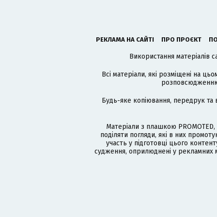
РЕКЛАМА НА САЙТІ
ПРО ПРОЄКТ
ПО
Використання матеріалів с
Всі матеріали, які розміщені на цьо
розповсюдженню в
Будь-яке копіювання, передрук та 
Матеріали з плашкою PROMOTED, 
поділяти погляди, які в них промо
участь у підготовці цього контенту
судження, оприлюднені у рекламних м