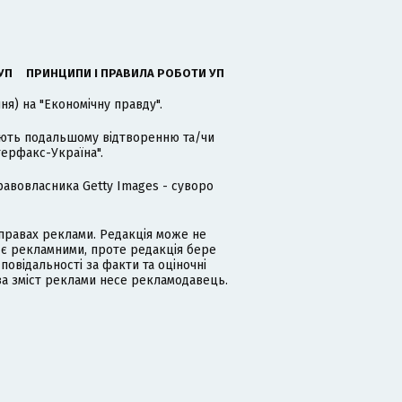
УП
ПРИНЦИПИ І ПРАВИЛА РОБОТИ УП
я) на "Економічну правду".
гають подальшому відтворенню та/чи
терфакс-Україна".
равовласника Getty Images - суворо
равах реклами. Редакція може не
 є рекламними, проте редакція бере
дповідальності за факти та оціночні
за зміст реклами несе рекламодавець.