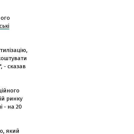
ного
ські
тилізацію,
 коштувати
, - сказав
ційного
кій ринку
 - на 20
єю, який