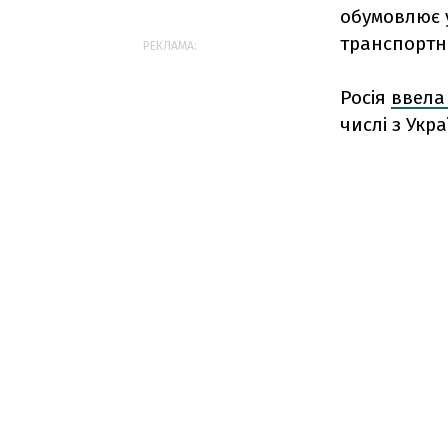
обумовлює 
транспортни
РЕКЛАМА:
Росія
ввела
числі з Укр