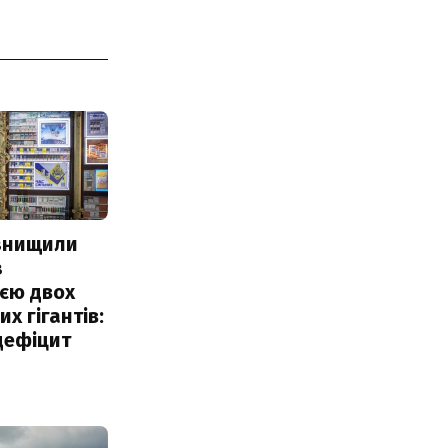
 знищили
з
єю двох
х гігантів:
дефіцит