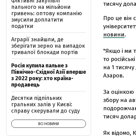
Фіктивні закупівлі
тисячу дола
пального на мільйони
гривень: оптову компанію
Про це він 
змусили доплатити
податки
університет
новини
.
Аграрії знайшли, де
зберігати зерно на випадок
"Якщо і ми 
тривалої блокади портів
то російськ
Росія купила пальне з
на 1 тисячу 
Північно-Східної Азії вперше
Азаров.
з 2022 року: хто країна-
продавець
За оцінкою 
Десятки підпільних
збору на ав
гральних залів у Києві:
подорожчают
справу скерували до суду
тисяч долар
ВСІ НОВИНИ
Як відомо, 