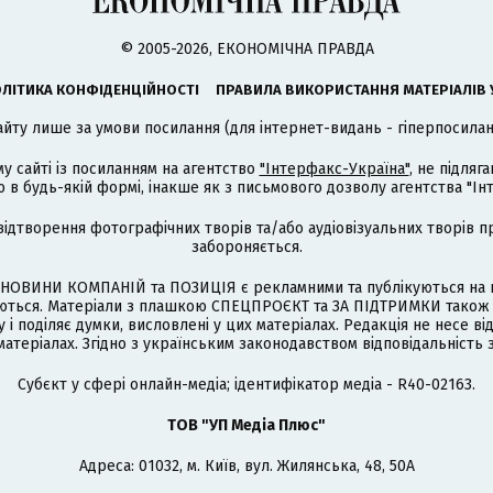
© 2005-2026, ЕКОНОМІЧНА ПРАВДА
ЛІТИКА КОНФІДЕНЦІЙНОСТІ
ПРАВИЛА ВИКОРИСТАННЯ МАТЕРІАЛІВ 
айту лише за умови посилання (для інтернет-видань - гіперпосиланн
му сайті із посиланням на агентство
"Інтерфакс-Україна"
, не підля
 будь-якій формі, інакше як з письмового дозволу агентства "Ін
відтворення фотографічних творів та/або аудіовізуальних творів п
забороняється.
НОВИНИ КОМПАНІЙ та ПОЗИЦІЯ є рекламними та публікуються на п
туються. Матеріали з плашкою СПЕЦПРОЄКТ та ЗА ПІДТРИМКИ також
 і поділяє думки, висловлені у цих матеріалах. Редакція не несе ві
атеріалах. Згідно з українським законодавством відповідальність 
Cубєкт у сфері онлайн-медіа; ідентифікатор медіа - R40-02163.
ТОВ "УП Медіа Плюс"
Адреса: 01032, м. Київ, вул. Жилянська, 48, 50А