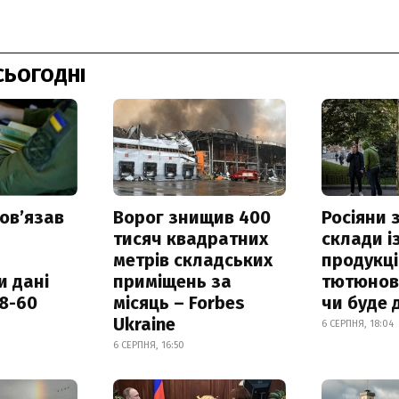
СЬОГОДНІ
овʼязав
Ворог знищив 400
Росіяни
тисяч квадратних
склади і
метрів складських
продукці
и дані
приміщень за
тютюнови
18-60
місяць – Forbes
чи буде 
Ukraine
6 СЕРПНЯ, 18:04
6 СЕРПНЯ, 16:50