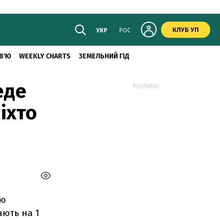
КЛУБ УП
УКР
РОС
В'Ю
WEEKLY CHARTS
ЗЕМЕЛЬНИЙ ГІД
еде
РЕКЛАМА:
ніхто
ою
ають на 1