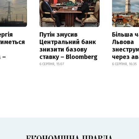
ргія
Путін змусив
Більша 
тиметься
Центральний банк
Львова
знизити базову
знестру
 –
ставку – Bloomberg
через ав
6 СЕРПНЯ, 15:07
6 СЕРПНЯ, 16:35