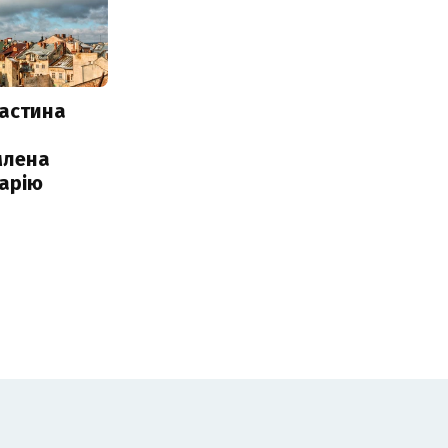
частина
млена
арію