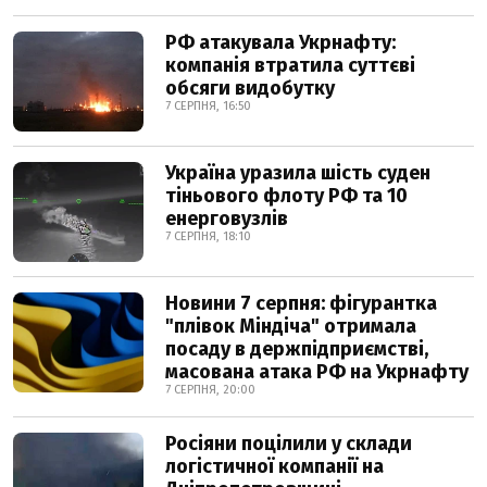
РФ атакувала Укрнафту:
компанія втратила суттєві
обсяги видобутку
7 СЕРПНЯ, 16:50
Україна уразила шість суден
тіньового флоту РФ та 10
енерговузлів
7 СЕРПНЯ, 18:10
Новини 7 серпня: фігурантка
"плівок Міндіча" отримала
посаду в держпідприємстві,
масована атака РФ на Укрнафту
7 СЕРПНЯ, 20:00
Росіяни поцілили у склади
логістичної компанії на