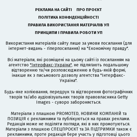
РЕКЛАМА НА САЙТІ
ПРО ПРОЄКТ
ПОЛІТИКА КОНФІДЕНЦІЙНОСТІ
ПРАВИЛА ВИКОРИСТАННЯ МАТЕРІАЛІВ УП
ПРИНЦИПИ І ПРАВИЛА РОБОТИ УП
Використання матеріалів сайту лише за умови посилання (для
інтернет-видань - гіперпосилання) на "Економічну правду".
Всі матеріали, які розміщені на цьому сайті із посиланням на
агентство
"Інтерфакс-Україна"
, не підлягають подальшому
відтворенню та/чи розповсюдженню в будь-якій формі,
інакше як з письмового дозволу агентства "Інтерфакс-
Україна".
Будь-яке копіювання, передрук та відтворення фотографічних
творів та/або аудіовізуальних творів правовласника Getty
Images - суворо забороняється.
Матеріали з плашкою PROMOTED, НОВИНИ КОМПАНІЙ та
ПОЗИЦІЯ є рекламними та публікуються на правах реклами.
Редакція може не поділяти погляди, які в них промотуються.
Матеріали з плашкою СПЕЦПРОЄКТ та ЗА ПІДТРИМКИ також є
рекламними, проте редакція бере участь у підготовці цього