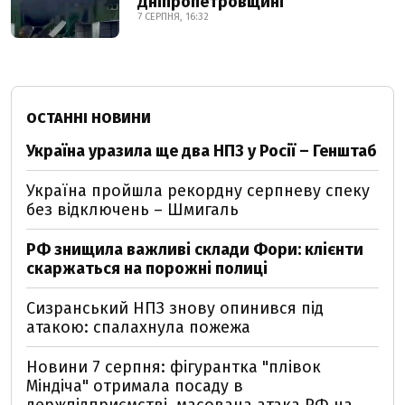
Дніпропетровщині
7 СЕРПНЯ, 16:32
ОСТАННІ НОВИНИ
Україна уразила ще два НПЗ у Росії – Генштаб
Україна пройшла рекордну серпневу спеку
без відключень – Шмигаль
РФ знищила важливі склади Фори: клієнти
скаржаться на порожні полиці
Сизранський НПЗ знову опинився під
атакою: спалахнула пожежа
Новини 7 серпня: фігурантка "плівок
Міндіча" отримала посаду в