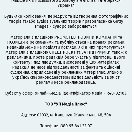
інакше як з письмового дозволу агентства "Інтерфакс-
Україна".
Будь-яке копіювання, передрук та відтворення фотографічних
творів та/або аудіовізуальних творів правовласника Getty
Images - суворо забороняється.
Матеріали з плашкою PROMOTED, НОВИНИ КОМПАНІЙ та
ПОЗИЦІЯ є рекламними та публікуються на правах реклами.
Редакція може не поділяти погляди, які в них промотуються.
Матеріали з плашкою СПЕЦПРОЄКТ та ЗА ПІДТРИМКИ також є
рекламними, проте редакція бере участь у підготовці цього
контенту і поділяє думки, висловлені у цих матеріалах.
Редакція не несе відповідальності за факти та оціночні
судження, оприлюднені у рекламних матеріалах. Згідно з
українським законодавством відповідальність за зміст
реклами несе рекламодавець.
Cубєкт у сфері онлайн-медіа; ідентифікатор медіа - R40-02163.
ТОВ "УП Медіа Плюс"
Адреса: 01032, м. Київ, вул. Жилянська, 48, 50А
Телефон: +380 95 641 22 07