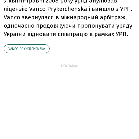
У квітні-травні 2008 року уряд анулював
ліцензію Vanco Prykerchenska і вийшло з УРП.
Vanсo звернулася в міжнародний арбітраж,
одночасно продовжуючи пропонувати уряду
України відновити співпрацю в рамках УРП.
VANCO PRYKERCHENSKA
РЕКЛАМА: