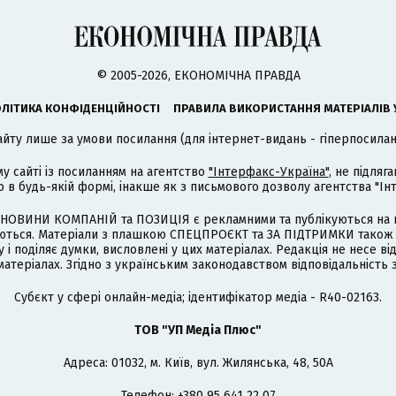
© 2005-2026, ЕКОНОМІЧНА ПРАВДА
ЛІТИКА КОНФІДЕНЦІЙНОСТІ
ПРАВИЛА ВИКОРИСТАННЯ МАТЕРІАЛІВ 
айту лише за умови посилання (для інтернет-видань - гіперпосиланн
му сайті із посиланням на агентство
"Інтерфакс-Україна"
, не підля
 будь-якій формі, інакше як з письмового дозволу агентства "Ін
НОВИНИ КОМПАНІЙ та ПОЗИЦІЯ є рекламними та публікуються на п
туються. Матеріали з плашкою СПЕЦПРОЄКТ та ЗА ПІДТРИМКИ також
 і поділяє думки, висловлені у цих матеріалах. Редакція не несе ві
атеріалах. Згідно з українським законодавством відповідальність 
Cубєкт у сфері онлайн-медіа; ідентифікатор медіа - R40-02163.
ТОВ "УП Медіа Плюс"
Адреса: 01032, м. Київ, вул. Жилянська, 48, 50А
Телефон: +380 95 641 22 07