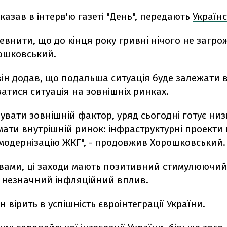
сказав в інтерв'ю газеті "День", передають
Україн
евнити, що до кінця року гривні нічого не загрожу
ошковський.
ін додав, що подальша ситуація буде залежати ві
атися ситуація на зовнішніх ринках.
зувати зовнішній фактор, уряд сьогодні готує низк
ати внутрішній ринок: інфраструктурні проекти 
модернізацію ЖКГ", - продовжив Хорошковський.
овами, ці заходи мають позитивний стимулюючий
й незначний інфляційний вплив.
ін вірить в успішність євроінтеграції України.