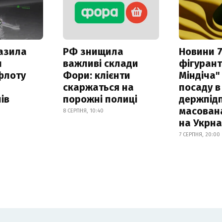
азила
РФ знищила
Новини 7
н
важливі склади
фігурант
флоту
Фори: клієнти
Міндіча"
скаржаться на
посаду в
ів
порожні полиці
держпідп
масован
8 СЕРПНЯ, 10:40
на Укрн
7 СЕРПНЯ, 20:00