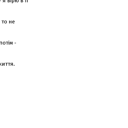
я вірю в її
 то не
потім -
життя.