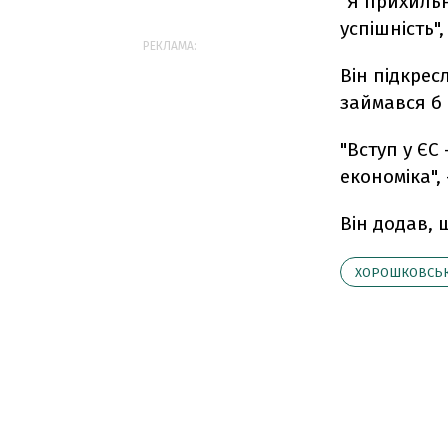
"Я прихильн
успішність"
РЕКЛАМА:
Він підкрес
займався б 
"Вступ у ЄС 
економіка",
Він додав, 
ХОРОШКОВСЬ