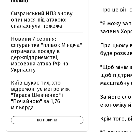
полиці
Про це він 
Сизранський НПЗ знову
опинився під атакою:
"Я можу зап
спалахнула пожежа
заявив Хор
Новини 7 серпня:
фігурантка "плівок Міндіча"
При цьому в
отримала посаду в
буде розвив
держпідприємстві,
масована атака РФ на
"Щоб мінімі
Укрнафту
щоб підтрим
Київ шукає тих, хто
масштабну 
відремонтує метро між
"Тараса Шевченко" і
За його сл
"Почайною" за 1,76
економіку 
мільярда
Крім того, в
ВСІ НОВИНИ