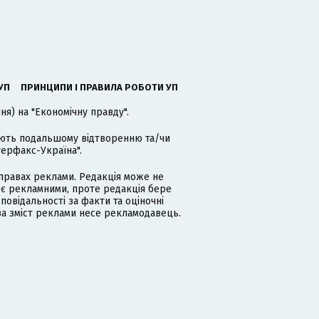
УП
ПРИНЦИПИ І ПРАВИЛА РОБОТИ УП
я) на "Економічну правду".
гають подальшому відтворенню та/чи
терфакс-Україна".
равах реклами. Редакція може не
 є рекламними, проте редакція бере
дповідальності за факти та оціночні
за зміст реклами несе рекламодавець.