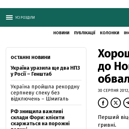
УСІ РОЗДІЛИ
НОВИНИ
ПУБЛІКАЦІЇ
КОЛОНКИ
ІН
Хорош
ОСТАННІ НОВИНИ
до Но
Україна уразила ще два НПЗ
у Росії – Генштаб
обва
Україна пройшла рекордну
30 СЕРПНЯ 2012,
серпневу спеку без
відключень – Шмигаль
РФ знищила важливі
Перший віце
склади Фори: клієнти
скаржаться на порожні
гривні.