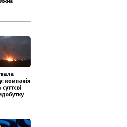
сяжна
увала
: компанія
 суттєві
идобутку