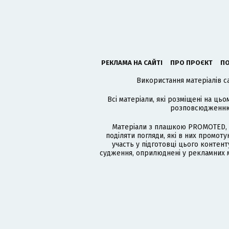
РЕКЛАМА НА САЙТІ
ПРО ПРОЄКТ
ПО
Використання матеріалів с
Всі матеріали, які розміщені на цьо
розповсюдженню в
Матеріали з плашкою PROMOTED, 
поділяти погляди, які в них промо
участь у підготовці цього контенту
судження, оприлюднені у рекламних м