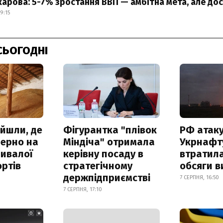
арова: 5-7% зростання ВВП — амбітна мета, але до
9:15
СЬОГОДНІ
айшли, де
Фігурантка "плівок
РФ атак
зерно на
Міндіча" отримала
Укрнафту
ривалої
керівну посаду в
втратила
ртів
стратегічному
обсяги в
держпідприємстві
7 СЕРПНЯ, 16:50
7 СЕРПНЯ, 17:10