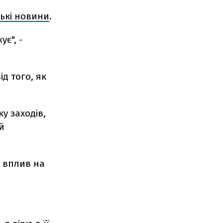
ські новини
.
є", -
д того, як
у заходів,
й
 вплив на