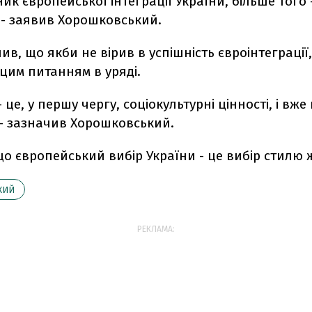
ик європейської інтеграції України, більше того - 
, - заявив Хорошковський.
лив, що якби не вірив в успішність євроінтеграції,
цим питанням в уряді.
- це, у першу чергу, соціокультурні цінності, і вже 
 - зазначив Хорошковський.
що європейський вибір України - це вибір стилю 
КИЙ
РЕКЛАМА: