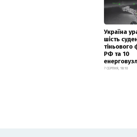
Україна ур
шість суде
тіньового 
РФ та 10
енерговузл
7 СЕРПНЯ, 18:10