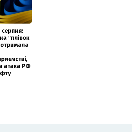
 серпня:
ка "плівок
 отримала
риємстві,
а атака РФ
афту