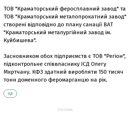
ТОВ "Краматорський феросплавний завод" та
ТОВ "Краматорський металопрокатний завод"
створені відповідно до плану санації ВАТ
"Краматорський металургійний завод ім.
Куйбишева".
Засновником обох підприємств є ТОВ "Регіон",
підконтрольне співвласнику ІСД Олегу
Мкртчану. КФЗ здатний виробляти 150 тисяч
тонн доменного феромарганцю на рік.
ІСД
РЕКЛАМА: