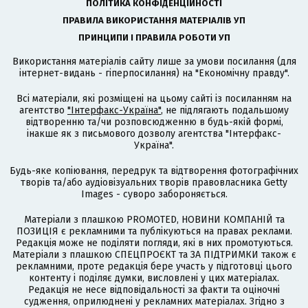
ПОЛІТИКА КОНФІДЕНЦІЙНОСТІ
ПРАВИЛА ВИКОРИСТАННЯ МАТЕРІАЛІВ УП
ПРИНЦИПИ І ПРАВИЛА РОБОТИ УП
Використання матеріалів сайту лише за умови посилання (для
інтернет-видань - гіперпосилання) на "Економічну правду".
Всі матеріали, які розміщені на цьому сайті із посиланням на
агентство
"Інтерфакс-Україна"
, не підлягають подальшому
відтворенню та/чи розповсюдженню в будь-якій формі,
інакше як з письмового дозволу агентства "Інтерфакс-
Україна".
Будь-яке копіювання, передрук та відтворення фотографічних
творів та/або аудіовізуальних творів правовласника Getty
Images - суворо забороняється.
Матеріали з плашкою PROMOTED, НОВИНИ КОМПАНІЙ та
ПОЗИЦІЯ є рекламними та публікуються на правах реклами.
Редакція може не поділяти погляди, які в них промотуються.
Матеріали з плашкою СПЕЦПРОЄКТ та ЗА ПІДТРИМКИ також є
рекламними, проте редакція бере участь у підготовці цього
контенту і поділяє думки, висловлені у цих матеріалах.
Редакція не несе відповідальності за факти та оціночні
судження, оприлюднені у рекламних матеріалах. Згідно з