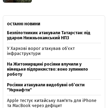
ОСТАННІ НОВИНИ
Безпілотникик атакували Татарстан: під
ударом Нижньокамський НПЗ
У Харкові ворог атакував обʼєкт
інфраструктури
На Житомирщині росіяни влучили у
німецьке підприємство: воно зупинило
роботу
Росіяни атакували видобувні обʼєкти
"Укрнафти"
Apple тестує китайську пам'ять для iPhone
та MacBook через дефіцит