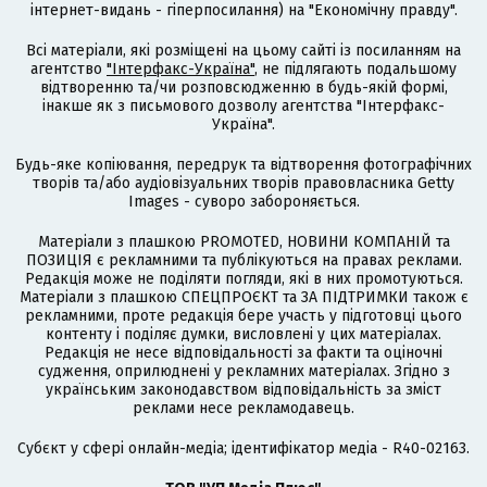
інтернет-видань - гіперпосилання) на "Економічну правду".
Всі матеріали, які розміщені на цьому сайті із посиланням на
агентство
"Інтерфакс-Україна"
, не підлягають подальшому
відтворенню та/чи розповсюдженню в будь-якій формі,
інакше як з письмового дозволу агентства "Інтерфакс-
Україна".
Будь-яке копіювання, передрук та відтворення фотографічних
творів та/або аудіовізуальних творів правовласника Getty
Images - суворо забороняється.
Матеріали з плашкою PROMOTED, НОВИНИ КОМПАНІЙ та
ПОЗИЦІЯ є рекламними та публікуються на правах реклами.
Редакція може не поділяти погляди, які в них промотуються.
Матеріали з плашкою СПЕЦПРОЄКТ та ЗА ПІДТРИМКИ також є
рекламними, проте редакція бере участь у підготовці цього
контенту і поділяє думки, висловлені у цих матеріалах.
Редакція не несе відповідальності за факти та оціночні
судження, оприлюднені у рекламних матеріалах. Згідно з
українським законодавством відповідальність за зміст
реклами несе рекламодавець.
Cубєкт у сфері онлайн-медіа; ідентифікатор медіа - R40-02163.