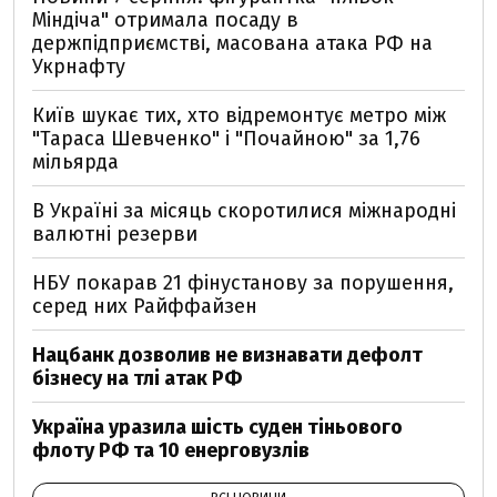
Міндіча" отримала посаду в
держпідприємстві, масована атака РФ на
Укрнафту
Київ шукає тих, хто відремонтує метро між
"Тараса Шевченко" і "Почайною" за 1,76
мільярда
В Україні за місяць скоротилися міжнародні
валютні резерви
НБУ покарав 21 фінустанову за порушення,
серед них Райффайзен
Нацбанк дозволив не визнавати дефолт
бізнесу на тлі атак РФ
Україна уразила шість суден тіньового
флоту РФ та 10 енерговузлів