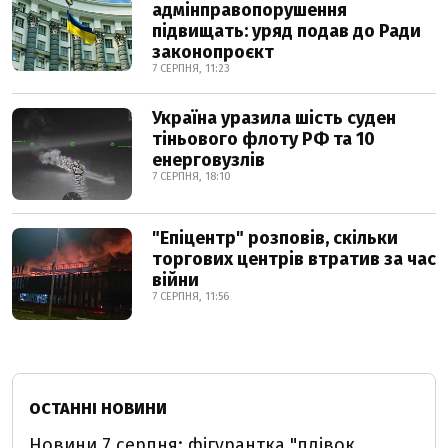
адмінправопорушення
підвищать: уряд подав до Ради
законопроєкт
7 СЕРПНЯ, 11:23
Україна уразила шість суден
тіньового флоту РФ та 10
енерговузлів
7 СЕРПНЯ, 18:10
"Епіцентр" розповів, скільки
торгових центрів втратив за час
війни
7 СЕРПНЯ, 11:56
ОСТАННІ НОВИНИ
Новини 7 серпня: фігурантка "плівок