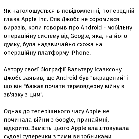
Як наголошується в повідомленні, попередній
глава Apple Inc. Стів Джобс не соромився
виразів, коли говорив про Android - мобільну
операційну систему від Google, яка, на його
думку, була надзвичайно схожа на
операційну платформу iPhone.
Автору своєї біографії Вальтеру Ісааксону
Джобс заявив, що Android був "вкрадений" і
що він "бажає почати термоядерну війну в
зв'язку з цим".
Однак до теперішнього часу Apple не
починала війни з Google, принаймні,
відкрито. Замість цього Apple влаштовувала
судові суперечки з тими виробниками