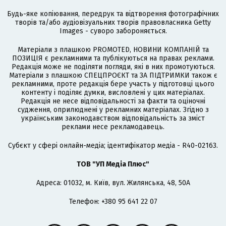
Будь-яке копіювання, передрук та відтворення фотографічних
творів та/або аудіовізуальних творів правовласника Getty
Images - суворо забороняється.
Матеріали з плашкою PROMOTED, НОВИНИ КОМПАНІЙ та
ПОЗИЦІЯ є рекламними та публікуються на правах реклами.
Редакція може не поділяти погляди, які в них промотуються.
Матеріали з плашкою СПЕЦПРОЄКТ та ЗА ПІДТРИМКИ також є
рекламними, проте редакція бере участь у підготовці цього
контенту і поділяє думки, висловлені у цих матеріалах.
Редакція не несе відповідальності за факти та оціночні
судження, оприлюднені у рекламних матеріалах. Згідно з
українським законодавством відповідальність за зміст
реклами несе рекламодавець.
Cубєкт у сфері онлайн-медіа; ідентифікатор медіа - R40-02163.
ТОВ "УП Медіа Плюс"
Адреса: 01032, м. Київ, вул. Жилянська, 48, 50А
Телефон: +380 95 641 22 07