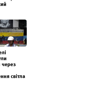
кий
елі
ули
 через
ння світла