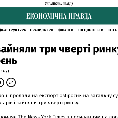
ФРАСТРУКТУРА
ПРАВИЛА ГРИ
ФІНАНСИ
СПЕЦПРОЄКТИ
ІНТЕР
айняли три чверті ринк
оєнь
 14:21
році продали на експорт озброєнь на загальну сум
ларів і зайняли три чверті ринку.
домляє The News York Times з посиланням на до