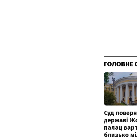
ГОЛОВНЕ 
Суд поверн
державі Ж
палац варт
близько м