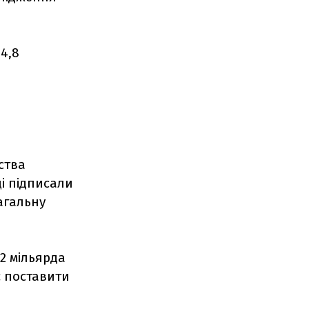
4,8
ства
і підписали
загальну
,2 мільярда
ує поставити