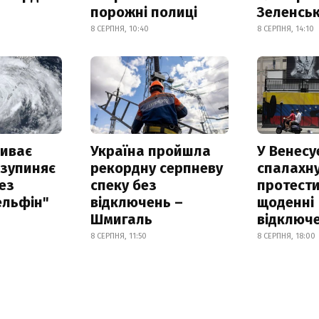
порожні полиці
Зеленсь
8 СЕРПНЯ, 10:40
8 СЕРПНЯ, 14:10
риває
Україна пройшла
У Венесу
 зупиняє
рекордну серпневу
спалахн
ез
спеку без
протести
ельфін"
відключень –
щоденні
Шмигаль
відключе
8 СЕРПНЯ, 11:50
8 СЕРПНЯ, 18:00