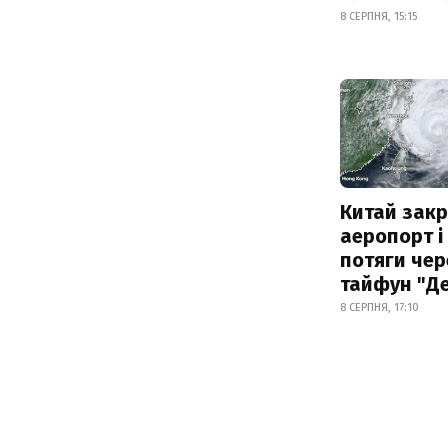
8 СЕРПНЯ, 15:15
Китай зак
аеропорт і
потяги чер
тайфун "Д
8 СЕРПНЯ, 17:10