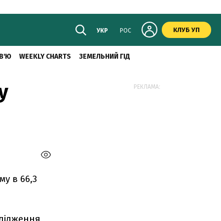
КЛУБ УП
УКР
РОС
В'Ю
WEEKLY CHARTS
ЗЕМЕЛЬНИЙ ГІД
у
РЕКЛАМА:
у в 66,3
слідження