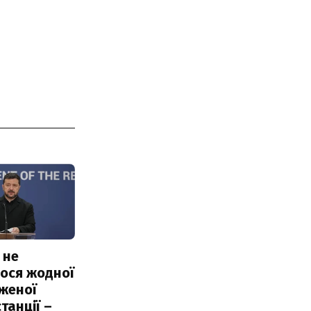
 не
ося жодної
женої
танції –