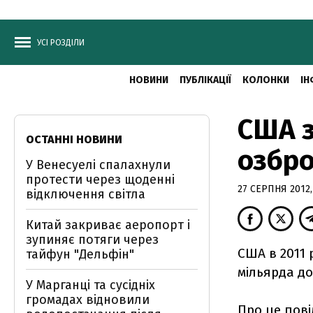
УСІ РОЗДІЛИ
НОВИНИ
ПУБЛІКАЦІЇ
КОЛОНКИ
ІН
США з
ОСТАННІ НОВИНИ
озбр
У Венесуелі спалахнули
протести через щоденні
27 СЕРПНЯ 2012,
відключення світла
Китай закриває аеропорт і
зупиняє потяги через
США в 2011 
тайфун "Дельфін"
мільярда до
У Марганці та сусідніх
громадах відновили
Про це пові