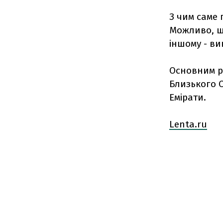
З чим саме 
Можливо, що
іншому - ви
Основним р
Близького С
Емірати.
Lenta.ru