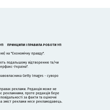
УП
ПРИНЦИПИ І ПРАВИЛА РОБОТИ УП
я) на "Економічну правду".
гають подальшому відтворенню та/чи
терфакс-Україна".
равовласника Getty Images - суворо
равах реклами. Редакція може не
 є рекламними, проте редакція бере
дповідальності за факти та оціночні
за зміст реклами несе рекламодавець.