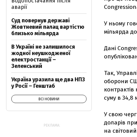
водопостачання після
Congression
аварії
Суд повернув державі
У ньому гов
Жовтневий палац вартістю
мільярда до
близько мільярда
В Україні не залишилося
Дані Congre
жодної неушкодженої
опублікова
електростанції –
Зеленський
Так, Управл
Україна уразила ще два НПЗ
оборони США
у Росії – Генштаб
контрактів 
суму в 34,8
ВСІ НОВИНИ
У свою черг
доларів при
РЕКЛАМА:
на світовий