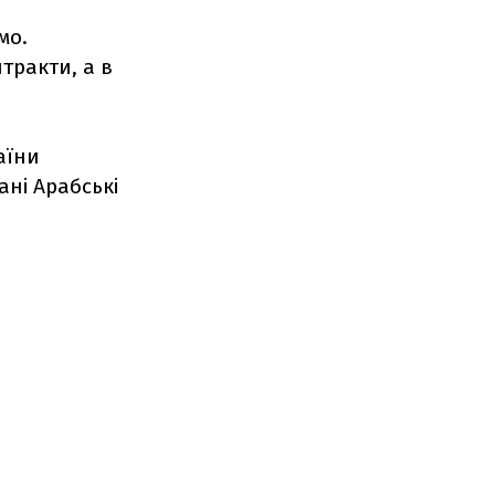
мо.
тракти, а в
аїни
ані Арабські