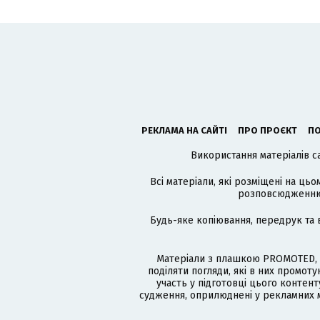
РЕКЛАМА НА САЙТІ
ПРО ПРОЄКТ
ПО
Використання матеріалів с
Всі матеріали, які розміщені на цьо
розповсюдженню в
Будь-яке копіювання, передрук та 
Матеріали з плашкою PROMOTED, 
поділяти погляди, які в них промо
участь у підготовці цього контенту
судження, оприлюднені у рекламних м