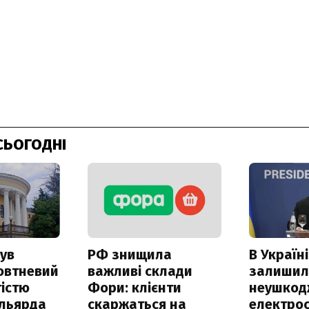
СЬОГОДНІ
ув
РФ знищила
В Україні
овтневий
важливі склади
залишил
істю
Фори: клієнти
неушкод
ільярда
скаржаться на
електрос