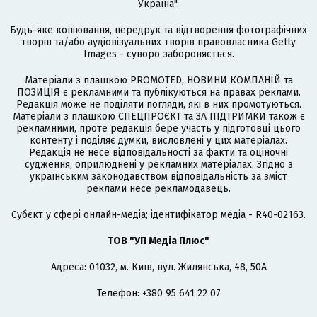
Україна".
Будь-яке копіювання, передрук та відтворення фотографічних
творів та/або аудіовізуальних творів правовласника Getty
Images - суворо забороняється.
Матеріали з плашкою PROMOTED, НОВИНИ КОМПАНІЙ та
ПОЗИЦІЯ є рекламними та публікуються на правах реклами.
Редакція може не поділяти погляди, які в них промотуються.
Матеріали з плашкою СПЕЦПРОЄКТ та ЗА ПІДТРИМКИ також є
рекламними, проте редакція бере участь у підготовці цього
контенту і поділяє думки, висловлені у цих матеріалах.
Редакція не несе відповідальності за факти та оціночні
судження, оприлюднені у рекламних матеріалах. Згідно з
українським законодавством відповідальність за зміст
реклами несе рекламодавець.
Cубєкт у сфері онлайн-медіа; ідентифікатор медіа - R40-02163.
ТОВ "УП Медіа Плюс"
Адреса: 01032, м. Київ, вул. Жилянська, 48, 50А
Телефон: +380 95 641 22 07