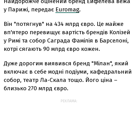
Найдорожче оцінений бренд Ейфелева вежа
у Парижі, передає
Euromag
.
Він "потягнув" на 434 млрд євро. Це майже
вп'ятеро перевищує вартість брендів Колізей
у Римі та собор Саграда Фамілія в Барселоні,
котрі сягають 90 млрд євро кожен.
Дуже дорогим виявився бренд "Мілан", який
включає в себе модні подіуми, кафедральний
собор, театр Ла-Скала тощо. Його ціна –
близько 270 млрд євро.
РЕКЛАМА: