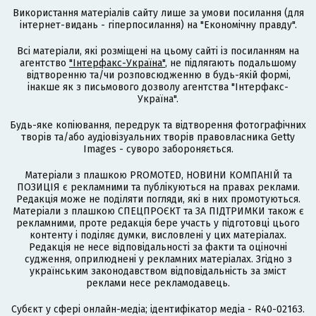
Використання матеріалів сайту лише за умови посилання (для
інтернет-видань - гіперпосилання) на "Економічну правду".
Всі матеріали, які розміщені на цьому сайті із посиланням на
агентство
"Інтерфакс-Україна"
, не підлягають подальшому
відтворенню та/чи розповсюдженню в будь-якій формі,
інакше як з письмового дозволу агентства "Інтерфакс-
Україна".
Будь-яке копіювання, передрук та відтворення фотографічних
творів та/або аудіовізуальних творів правовласника Getty
Images - суворо забороняється.
Матеріали з плашкою PROMOTED, НОВИНИ КОМПАНІЙ та
ПОЗИЦІЯ є рекламними та публікуються на правах реклами.
Редакція може не поділяти погляди, які в них промотуються.
Матеріали з плашкою СПЕЦПРОЄКТ та ЗА ПІДТРИМКИ також є
рекламними, проте редакція бере участь у підготовці цього
контенту і поділяє думки, висловлені у цих матеріалах.
Редакція не несе відповідальності за факти та оціночні
судження, оприлюднені у рекламних матеріалах. Згідно з
українським законодавством відповідальність за зміст
реклами несе рекламодавець.
Cубєкт у сфері онлайн-медіа; ідентифікатор медіа - R40-02163.