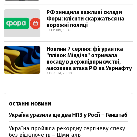
РФ знищила важливі склади
Фори: клієнти скаржаться на
порожні полиці
8 СЕРПНЯ, 10:40
Новини 7 серпня: фігурантка
"плівок Міндіча" отримала
посаду в держпідприємстві,
масована атака РФ на Укрнафту
7 СЕРПНЯ, 20:00
ОСТАННІ НОВИНИ
Україна уразила ще два НПЗ у Росії – Генштаб
Україна пройшла рекордну серпневу спеку
без відключень – Шмигаль