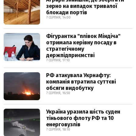
зерно на випадок тривалої
блокади портів
7 СЕРПНЯ, 14:00
Фігурантка "плівок Міндіча"
отримала керівну посаду в
стратегічному
держпідприємстві
7 СЕРПНЯ, 17:10
РФ атакувала Укрнафту:
компанія втратила суттєві
обсяги видобутку
7 СЕРПНЯ, 16:50
Україна уразила шість суден
тіньового флоту РФ та 10
енерговузлів
7 СЕРПНЯ, 18:10