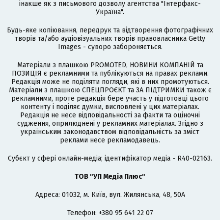
інакше як з письмового дозволу агентства "Інтерфакс-
Україна".
Будь-яке копіювання, передрук та відтворення фотографічних
творів та/або аудіовізуальних творів правовласника Getty
Images - суворо забороняється.
Матеріали з плашкою PROMOTED, НОВИНИ КОМПАНІЙ та
ПОЗИЦІЯ є рекламними та публікуються на правах реклами.
Редакція може не поділяти погляди, які в них промотуються.
Матеріали з плашкою СПЕЦПРОЄКТ та ЗА ПІДТРИМКИ також є
рекламними, проте редакція бере участь у підготовці цього
контенту і поділяє думки, висловлені у цих матеріалах.
Редакція не несе відповідальності за факти та оціночні
судження, оприлюднені у рекламних матеріалах. Згідно з
українським законодавством відповідальність за зміст
реклами несе рекламодавець.
Cубєкт у сфері онлайн-медіа; ідентифікатор медіа - R40-02163.
ТОВ "УП Медіа Плюс"
Адреса: 01032, м. Київ, вул. Жилянська, 48, 50А
Телефон: +380 95 641 22 07