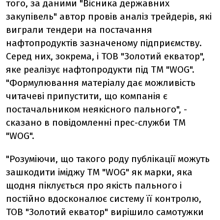
того, за даними "Вісника державних
закупівель" автор провів аналіз трейдерів, які
виграли тендери на постачання
нафтопродуктів зазначеному підприємству.
Серед них, зокрема, і ТОВ "Золотий екватор",
яке реалізує нафтопродукти під ТМ "WOG".
"Формулювання матеріалу дає можливість
читачеві припустити, що компанія є
постачальником неякісного пального", -
сказано в повідомленні прес-служби ТМ
"WOG".
"Розуміючи, що такого роду публікації можуть
зашкодити іміджу ТМ "WOG" як марки, яка
щодня піклується про якість пального і
постійно вдосконалює систему її контролю,
ТОВ "Золотий екватор" вирішило самотужки