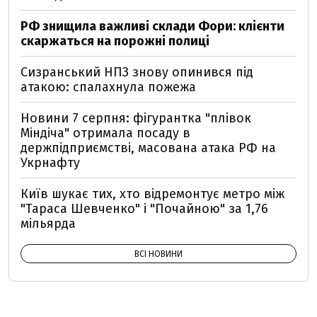
РФ знищила важливі склади Фори: клієнти
скаржаться на порожні полиці
Сизранський НПЗ знову опинився під
атакою: спалахнула пожежа
Новини 7 серпня: фігурантка "плівок
Міндіча" отримала посаду в
держпідприємстві, масована атака РФ на
Укрнафту
Київ шукає тих, хто відремонтує метро між
"Тараса Шевченко" і "Почайною" за 1,76
мільярда
ВСІ НОВИНИ